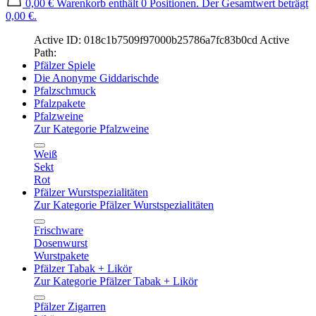
0,00 €
Warenkorb enthält 0 Positionen. Der Gesamtwert beträgt
0,00 €.
Active ID: 018c1b7509f97000b25786a7fc83b0cd
Active
Path:
Pfälzer Spiele
Die Anonyme Giddarischde
Pfalzschmuck
Pfalzpakete
Pfalzweine
Zur Kategorie Pfalzweine
Weiß
Sekt
Rot
Pfälzer Wurstspezialitäten
Zur Kategorie Pfälzer Wurstspezialitäten
Frischware
Dosenwurst
Wurstpakete
Pfälzer Tabak + Likör
Zur Kategorie Pfälzer Tabak + Likör
Pfälzer Zigarren