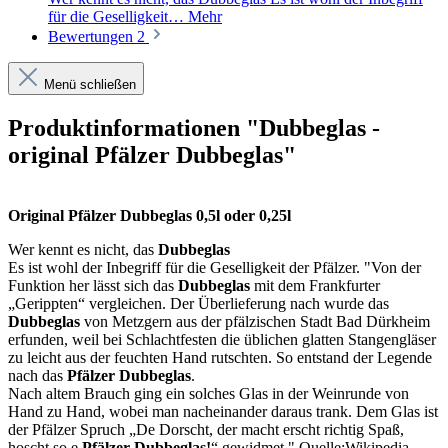
für die Geselligkeit…
Mehr
Bewertungen
2
Menü schließen
Produktinformationen "Dubbeglas -
original Pfälzer Dubbeglas"
Original Pfälzer Dubbeglas 0,5l oder 0,25l
Wer kennt es nicht, das
Dubbeglas
Es ist wohl der Inbegriff für die Geselligkeit der Pfälzer. "Von der
Funktion her lässt sich das
Dubbeglas
mit dem Frankfurter
„Gerippten“ vergleichen. Der Überlieferung nach wurde das
Dubbeglas
von Metzgern aus der pfälzischen Stadt Bad Dürkheim
erfunden, weil bei Schlachtfesten die üblichen glatten Stangengläser
zu leicht aus der feuchten Hand rutschten. So entstand der Legende
nach das
Pfälzer Dubbeglas
.
Nach altem Brauch ging ein solches Glas in der Weinrunde von
Hand zu Hand, wobei man nacheinander daraus trank. Dem Glas ist
der Pfälzer Spruch „De Dorscht, der macht erscht richtig Spaß,
hoscht so e
Pfälzer Dubbeglas!
“ gewidmet." Quelle:Wikipedia