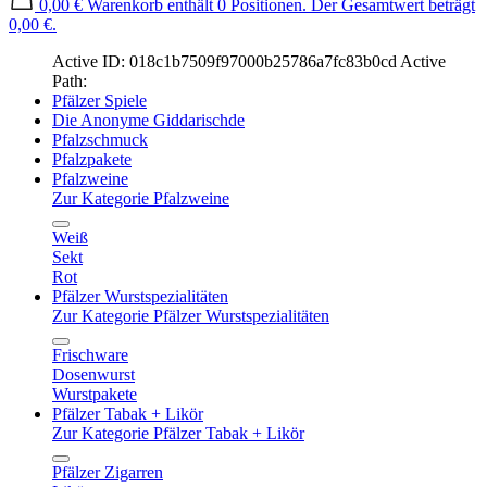
0,00 €
Warenkorb enthält 0 Positionen. Der Gesamtwert beträgt
0,00 €.
Active ID: 018c1b7509f97000b25786a7fc83b0cd
Active
Path:
Pfälzer Spiele
Die Anonyme Giddarischde
Pfalzschmuck
Pfalzpakete
Pfalzweine
Zur Kategorie Pfalzweine
Weiß
Sekt
Rot
Pfälzer Wurstspezialitäten
Zur Kategorie Pfälzer Wurstspezialitäten
Frischware
Dosenwurst
Wurstpakete
Pfälzer Tabak + Likör
Zur Kategorie Pfälzer Tabak + Likör
Pfälzer Zigarren