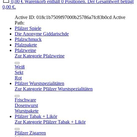
0,00 €
Warenkorb enthält 0 Positionen. Der Gesamtwert beträgt
0,00 €.
Active ID: 018c1b7509f97000b25786a7fc83b0cd
Active
Path:
Pfälzer Spiele
Die Anonyme Giddarischde
Pfalzschmuck
Pfalzpakete
Pfalzweine
Zur Kategorie Pfalzweine
Weiß
Sekt
Rot
Pfälzer Wurstspezialitäten
Zur Kategorie Pfälzer Wurstspezialitäten
Frischware
Dosenwurst
Wurstpakete
Pfälzer Tabak + Likör
Zur Kategorie Pfälzer Tabak + Likör
Pfälzer Zigarren