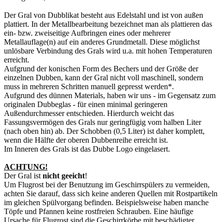
Der Gral von Dubblikat besteht aus Edelstahl und ist von außen
plattiert. In der Metallbearbeitung bezeichnet man als plattieren das
ein- bzw. zweiseitige Aufbringen eines oder mehrerer
Metallauflage(n) auf ein anderes Grundmetall. Diese möglichst
unlösbare Verbindung des Grals wird u.a. mit hohen Temperaturen
erreicht.
Aufgrund der konischen Form des Bechers und der Größe der
einzelnen Dubben, kann der Gral nicht voll maschinell, sondern
muss in mehreren Schritten manuell gepresst werden*.
Aufgrund des dünnen Materials, haben wir uns - im Gegensatz zum
originalen Dubbeglas - für einen minimal geringeren
Außendurchmesser entschieden. Hierdurch weicht das
Fassungsvermögen des Grals nur geringfügig vom halben Liter
(nach oben hin) ab. Der Schobben (0,5 Liter) ist daher komplett,
wenn die Hälfte der oberen Dubbenreihe erreicht ist.
Im Inneren des Grals ist das Dubbe Logo eingelasert.
ACHTUNG!
Der Gral ist
nicht
geeicht
!
Um Flugrost bei der Benutzung im Geschirrspülers zu
vermeiden
,
achten Sie darauf, dass sich keine anderen Quellen mit Rostpartikeln
im gleichen Spülvorgang befinden. Beispielsweise haben manche
Töpfe und Pfannen keine rostfreien Schrauben. Eine häufige
Ursache für Flugrost sind die Geschirrkörbe mit beschädigter