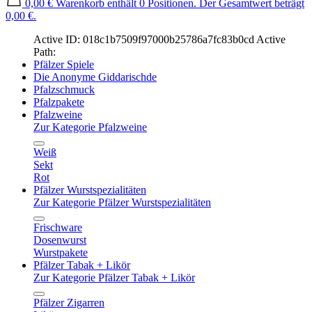
0,00 €
Warenkorb enthält 0 Positionen. Der Gesamtwert beträgt
0,00 €.
Active ID: 018c1b7509f97000b25786a7fc83b0cd
Active
Path:
Pfälzer Spiele
Die Anonyme Giddarischde
Pfalzschmuck
Pfalzpakete
Pfalzweine
Zur Kategorie Pfalzweine
Weiß
Sekt
Rot
Pfälzer Wurstspezialitäten
Zur Kategorie Pfälzer Wurstspezialitäten
Frischware
Dosenwurst
Wurstpakete
Pfälzer Tabak + Likör
Zur Kategorie Pfälzer Tabak + Likör
Pfälzer Zigarren