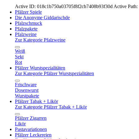
Active ID: 018c1b750a03705f8f2cb7408b93f30d
Active Path
Pfälzer Spiele
Die Anonyme Giddarischde
Pfalzschmuck
Pfalzpakete
Pfalzweine
Zur Kategorie Pfalzweine
Weiß
Sekt
Rot
Pfälzer Wurstspezialitäten
Zur Kategorie Pfälzer Wurstspezialitäten
Frischware
Dosenwurst
Wurstpakete
Pfälzer Tabak + Likör
Zur Kategorie Pfälzer Tabak + Likör
Pfälzer Zigarren
Likör
Pastavariationen
Pfälzer Leckereien