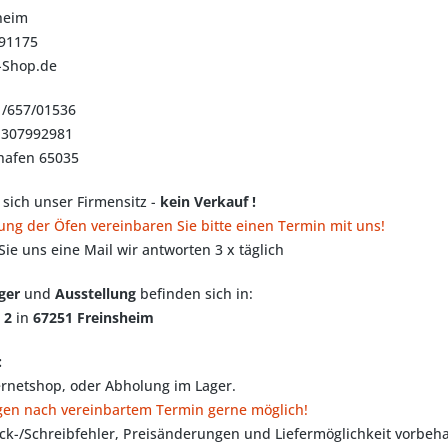
heim
291175
z-Shop.de
1/657/01536
DE307992981
hafen 65035
 sich unser Firmensitz -
kein Verkauf !
ung der Öfen vereinbaren Sie bitte einen Termin mit uns!
Sie uns eine Mail wir antworten 3 x täglich
ger
und
Ausstellung
befinden sich in:
e 2
in
67251 Freinsheim
:
ernetshop, oder Abholung im Lager.
gen nach vereinbartem Termin gerne möglich!
ck-/Schreibfehler, Preisänderungen und Liefermöglichkeit vorbeha