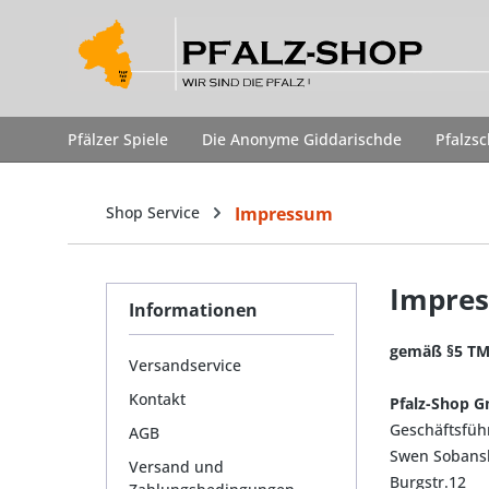
springen
Zur Hauptnavigation springen
Pfälzer Spiele
Die Anonyme Giddarischde
Pfalzs
Shop Service
Impressum
Impre
Informationen
gemäß §5 T
Versandservice
Kontakt
Pfalz-Shop 
Geschäftsfüh
AGB
Swen Sobans
Versand und
Burgstr.12