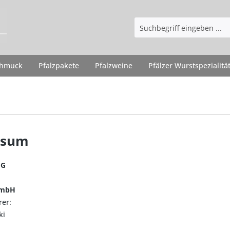
chmuck
Pfalzpakete
Pfalzweine
Pfälzer Wurstspezialitä
ssum
MG
GmbH
rer:
ki