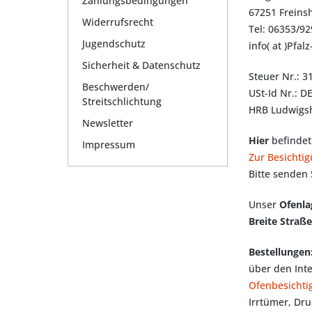
Zahlungsbedingungen
67251 Freins
Widerrufsrecht
Tel: 06353/9
Jugendschutz
info( at )Pfal
Sicherheit & Datenschutz
Steuer Nr.: 3
Beschwerden/
USt-Id Nr.: 
Streitschlichtung
HRB Ludwigs
Newsletter
Hier
befindet
Impressum
Zur Besichtig
Bitte senden 
Unser
Ofenla
Breite Straß
Bestellungen
über den Int
Ofenbesichti
Irrtümer, Dru