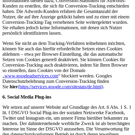
Informationen dienen dazu, Conversion-Statistiken für Adwords-
Kunden zu erstellen, die sich für Conversion-Tracking entschieden
haben. Die Adwords-Kunden erfahren die Gesamtanzahl der
Nutzer, die auf ihre Anzeige geklickt haben und zu einer mit einem
Conversion-Tracking-Tag versehenen Seite weitergeleitet wurden.
Sie erhalten jedoch keine Informationen, mit denen sich Nutzer
persönlich identifizieren lassen.
Wenn Sie nicht an dem Tracking-Verfahren teilnehmen möchten,
können Sie auch das hierfür erforderliche Setzen eines Cookies
ablehnen – etwa per Browser-Einstellung, die das automatische
Setzen von Cookies generell deaktiviert. Sie können Cookies für
Conversion-Tracking auch deaktivieren, indem Sie Ihren Browser
so einstellen, dass Cookies von der Domain
„
www.googleadservices.com
“ blockiert werden. Googles
Datenschutzbelehrung zum Conversion-Tracking finden
Sie
hier
(https://services.google.com/sitestats/de.html)
.
6. Social Media Plug-ins
Wir setzen auf unserer Website auf Grundlage des Art. 6 Abs. 1 S. 1
lit. f DSGVO Social Plug-ins der sozialen Netzwerke Facebook,
Twitter und Instagram ein, um unsere Firma hierüber bekannter zu
machen. Der dahinterstehende werbliche Zweck ist als berechtigtes
Interesse im Sinne der DSGVO anzusehen. Die Verantwortung für
den datenschutzkonformen Betrieb ist durch deren jeweiligen