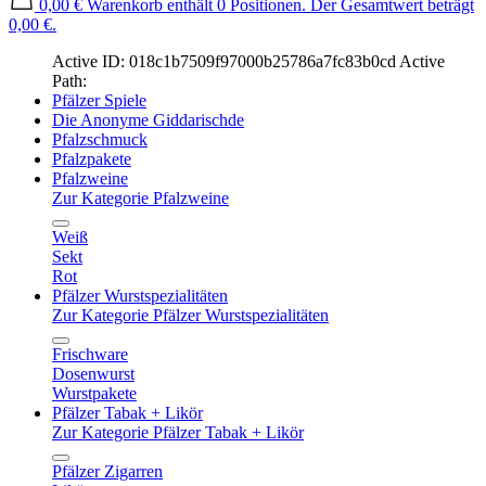
0,00 €
Warenkorb enthält 0 Positionen. Der Gesamtwert beträgt
0,00 €.
Active ID: 018c1b7509f97000b25786a7fc83b0cd
Active
Path:
Pfälzer Spiele
Die Anonyme Giddarischde
Pfalzschmuck
Pfalzpakete
Pfalzweine
Zur Kategorie Pfalzweine
Weiß
Sekt
Rot
Pfälzer Wurstspezialitäten
Zur Kategorie Pfälzer Wurstspezialitäten
Frischware
Dosenwurst
Wurstpakete
Pfälzer Tabak + Likör
Zur Kategorie Pfälzer Tabak + Likör
Pfälzer Zigarren