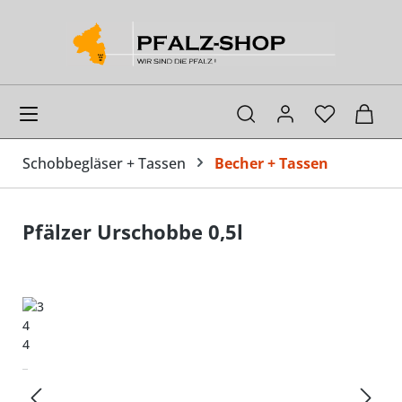
alt springen
Ware
Schobbegläser + Tassen
Becher + Tassen
Pfälzer Urschobbe 0,5l
Bildergalerie überspringen