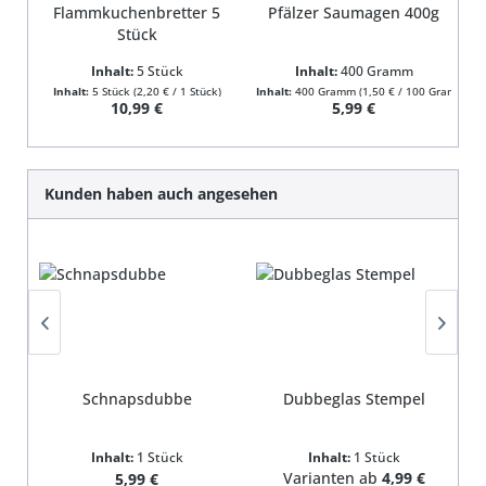
Flammkuchenbretter 5
Pfälzer Saumagen 400g
Stück
Inhalt:
5 Stück
Inhalt:
400 Gramm
Inhalt:
5 Stück
(2,20 € / 1 Stück)
Inhalt:
400 Gramm
(1,50 € / 100 Gramm)
In
Regulärer Preis:
Regulärer Preis:
10,99 €
5,99 €
Produktgalerie überspringen
Kunden haben auch angesehen
Schnapsdubbe
Dubbeglas Stempel
Inhalt:
1 Stück
Inhalt:
1 Stück
Regulärer Preis:
Varianten ab
4,99 €
5,99 €