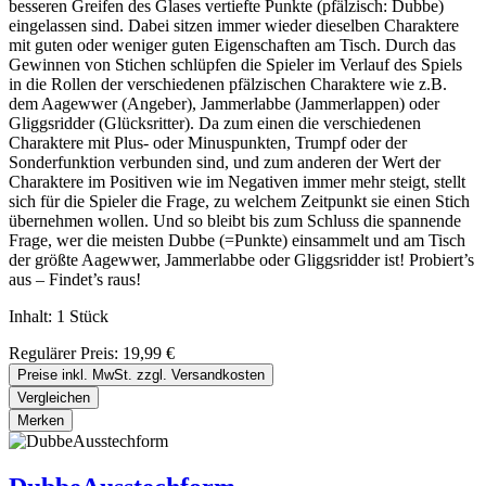
besseren Greifen des Glases vertiefte Punkte (pfälzisch: Dubbe)
eingelassen sind. Dabei sitzen immer wieder dieselben Charaktere
mit guten oder weniger guten Eigenschaften am Tisch. Durch das
Gewinnen von Stichen schlüpfen die Spieler im Verlauf des Spiels
in die Rollen der verschiedenen pfälzischen Charaktere wie z.B.
dem Aagewwer (Angeber), Jammerlabbe (Jammerlappen) oder
Gliggsridder (Glücksritter). Da zum einen die verschiedenen
Charaktere mit Plus- oder Minuspunkten, Trumpf oder der
Sonderfunktion verbunden sind, und zum anderen der Wert der
Charaktere im Positiven wie im Negativen immer mehr steigt, stellt
sich für die Spieler die Frage, zu welchem Zeitpunkt sie einen Stich
übernehmen wollen. Und so bleibt bis zum Schluss die spannende
Frage, wer die meisten Dubbe (=Punkte) einsammelt und am Tisch
der größte Aagewwer, Jammerlabbe oder Gliggsridder ist! Probiert’s
aus – Findet’s raus!
Inhalt:
1 Stück
Regulärer Preis:
19,99 €
Preise inkl. MwSt. zzgl. Versandkosten
Vergleichen
Merken