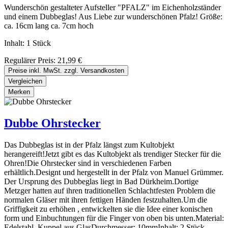
Wunderschön gestalteter Aufsteller "PFALZ" im Eichenholzständer
und einem Dubbeglas! Aus Liebe zur wunderschönen Pfalz! Größe:
ca. 16cm lang ca. 7cm hoch
Inhalt:
1 Stück
Regulärer Preis:
21,99 €
Preise inkl. MwSt. zzgl. Versandkosten
Vergleichen
Merken
Dubbe Ohrstecker
Das Dubbeglas ist in der Pfalz längst zum Kultobjekt
herangereift!Jetzt gibt es das Kultobjekt als trendiger Stecker für die
Ohren!Die Ohrstecker sind in verschiedenen Farben
erhältlich.Designt und hergestellt in der Pfalz von Manuel Grümmer.
Der Ursprung des Dubbeglas liegt in Bad Dürkheim.Dortige
Metzger hatten auf ihren traditionellen Schlachtfesten Problem die
normalen Gläser mit ihren fettigen Händen festzuhalten.Um die
Griffigkeit zu erhöhen , entwickelten sie die Idee einer konischen
form und Einbuchtungen für die Finger von oben bis unten.Material:
Edelstahl, Kuppel aus GlasDurchmesser: 10mmInhalt: 2 Stück