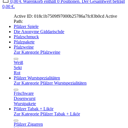
0,00 €
Warenkorb enthält 0 Positionen. Der Gesamtwert beträgt
0,00 €.
Active ID: 018c1b7509f97000b25786a7fc83b0cd
Active
Path:
Pfälzer Spiele
Die Anonyme Giddarischde
Pfalzschmuck
Pfalzpakete
Pfalzweine
Zur Kategorie Pfalzweine
Weiß
Sekt
Rot
Pfälzer Wurstspezialitäten
Zur Kategorie Pfälzer Wurstspezialitäten
Frischware
Dosenwurst
Wurstpakete
Pfälzer Tabak + Likör
Zur Kategorie Pfälzer Tabak + Likör
Pfälzer Zigarren