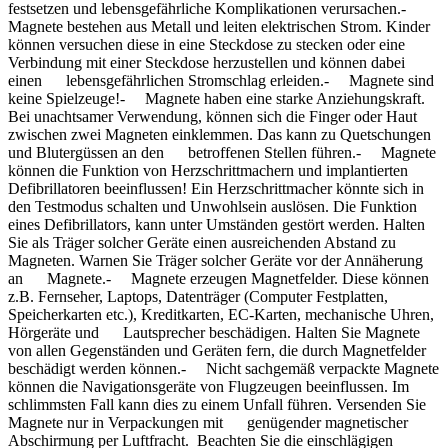
festsetzen und lebensgefährliche Komplikationen verursachen.-
Magnete bestehen aus Metall und leiten elektrischen Strom. Kinder
können versuchen diese in eine Steckdose zu stecken oder eine
Verbindung mit einer Steckdose herzustellen und können dabei
einen lebensgefährlichen Stromschlag erleiden.- Magnete sind
keine Spielzeuge!- Magnete haben eine starke Anziehungskraft.
Bei unachtsamer Verwendung, können sich die Finger oder Haut
zwischen zwei Magneten einklemmen. Das kann zu Quetschungen
und Blutergüssen an den betroffenen Stellen führen.- Magnete
können die Funktion von Herzschrittmachern und implantierten
Defibrillatoren beeinflussen! Ein Herzschrittmacher könnte sich in
den Testmodus schalten und Unwohlsein auslösen. Die Funktion
eines Defibrillators, kann unter Umständen gestört werden. Halten
Sie als Träger solcher Geräte einen ausreichenden Abstand zu
Magneten. Warnen Sie Träger solcher Geräte vor der Annäherung
an Magnete.- Magnete erzeugen Magnetfelder. Diese können
z.B. Fernseher, Laptops, Datenträger (Computer Festplatten,
Speicherkarten etc.), Kreditkarten, EC-Karten, mechanische Uhren,
Hörgeräte und Lautsprecher beschädigen. Halten Sie Magnete
von allen Gegenständen und Geräten fern, die durch Magnetfelder
beschädigt werden können.- Nicht sachgemäß verpackte Magnete
können die Navigationsgeräte von Flugzeugen beeinflussen. Im
schlimmsten Fall kann dies zu einem Unfall führen. Versenden Sie
Magnete nur in Verpackungen mit genügender magnetischer
Abschirmung per Luftfracht. Beachten Sie die einschlägigen