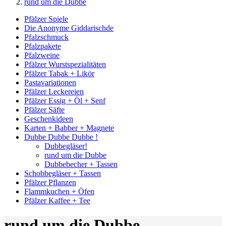
rund um die Dubbe
Pfälzer Spiele
Die Anonyme Giddarischde
Pfalzschmuck
Pfalzpakete
Pfalzweine
Pfälzer Wurstspezialitäten
Pfälzer Tabak + Likör
Pastavariationen
Pfälzer Leckereien
Pfälzer Essig + Öl + Senf
Pfälzer Säfte
Geschenkideen
Karten + Babber + Magnete
Dubbe Dubbe Dubbe !
Dubbegläser!
rund um die Dubbe
Dubbebecher + Tassen
Schobbegläser + Tassen
Pfälzer Pflanzen
Flammkuchen + Öfen
Pfälzer Kaffee + Tee
rund um die Dubbe