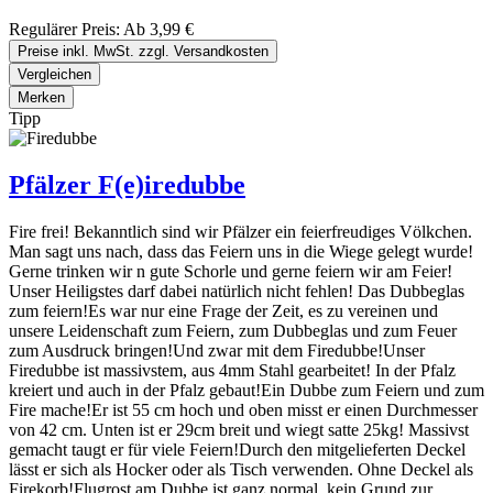
Regulärer Preis:
Ab
3,99 €
Preise inkl. MwSt. zzgl. Versandkosten
Vergleichen
Merken
Tipp
Pfälzer F(e)iredubbe
Fire frei! Bekanntlich sind wir Pfälzer ein feierfreudiges Völkchen.
Man sagt uns nach, dass das Feiern uns in die Wiege gelegt wurde!
Gerne trinken wir n gute Schorle und gerne feiern wir am Feier!
Unser Heiligstes darf dabei natürlich nicht fehlen! Das Dubbeglas
zum feiern!Es war nur eine Frage der Zeit, es zu vereinen und
unsere Leidenschaft zum Feiern, zum Dubbeglas und zum Feuer
zum Ausdruck bringen!Und zwar mit dem Firedubbe!Unser
Firedubbe ist massivstem, aus 4mm Stahl gearbeitet! In der Pfalz
kreiert und auch in der Pfalz gebaut!Ein Dubbe zum Feiern und zum
Fire mache!Er ist 55 cm hoch und oben misst er einen Durchmesser
von 42 cm. Unten ist er 29cm breit und wiegt satte 25kg! Massivst
gemacht taugt er für viele Feiern!Durch den mitgelieferten Deckel
lässt er sich als Hocker oder als Tisch verwenden. Ohne Deckel als
Firekorb!Flugrost am Dubbe ist ganz normal, kein Grund zur