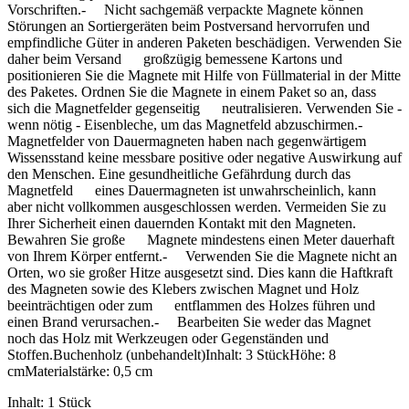
Vorschriften.- Nicht sachgemäß verpackte Magnete können
Störungen an Sortiergeräten beim Postversand hervorrufen und
empfindliche Güter in anderen Paketen beschädigen. Verwenden Sie
daher beim Versand großzügig bemessene Kartons und
positionieren Sie die Magnete mit Hilfe von Füllmaterial in der Mitte
des Paketes. Ordnen Sie die Magnete in einem Paket so an, dass
sich die Magnetfelder gegenseitig neutralisieren. Verwenden Sie -
wenn nötig - Eisenbleche, um das Magnetfeld abzuschirmen.-
Magnetfelder von Dauermagneten haben nach gegenwärtigem
Wissensstand keine messbare positive oder negative Auswirkung auf
den Menschen. Eine gesundheitliche Gefährdung durch das
Magnetfeld eines Dauermagneten ist unwahrscheinlich, kann
aber nicht vollkommen ausgeschlossen werden. Vermeiden Sie zu
Ihrer Sicherheit einen dauernden Kontakt mit den Magneten.
Bewahren Sie große Magnete mindestens einen Meter dauerhaft
von Ihrem Körper entfernt.- Verwenden Sie die Magnete nicht an
Orten, wo sie großer Hitze ausgesetzt sind. Dies kann die Haftkraft
des Magneten sowie des Klebers zwischen Magnet und Holz
beeinträchtigen oder zum entflammen des Holzes führen und
einen Brand verursachen.- Bearbeiten Sie weder das Magnet
noch das Holz mit Werkzeugen oder Gegenständen und
Stoffen.Buchenholz (unbehandelt)Inhalt: 3 StückHöhe: 8
cmMaterialstärke: 0,5 cm
Inhalt:
1 Stück