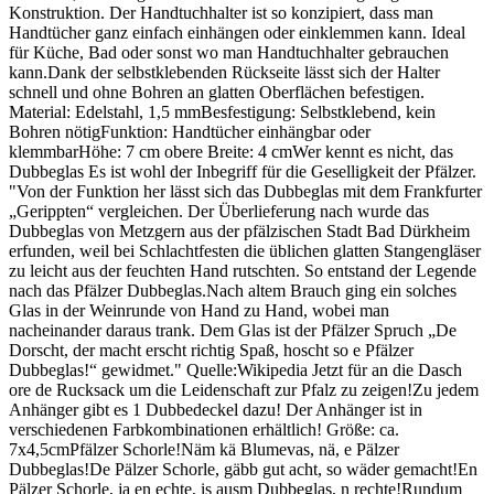
Konstruktion. Der Handtuchhalter ist so konzipiert, dass man
Handtücher ganz einfach einhängen oder einklemmen kann. Ideal
für Küche, Bad oder sonst wo man Handtuchhalter gebrauchen
kann.Dank der selbstklebenden Rückseite lässt sich der Halter
schnell und ohne Bohren an glatten Oberflächen befestigen.
Material: Edelstahl, 1,5 mmBesfestigung: Selbstklebend, kein
Bohren nötigFunktion: Handtücher einhängbar oder
klemmbarHöhe: 7 cm obere Breite: 4 cmWer kennt es nicht, das
Dubbeglas Es ist wohl der Inbegriff für die Geselligkeit der Pfälzer.
"Von der Funktion her lässt sich das Dubbeglas mit dem Frankfurter
„Gerippten“ vergleichen. Der Überlieferung nach wurde das
Dubbeglas von Metzgern aus der pfälzischen Stadt Bad Dürkheim
erfunden, weil bei Schlachtfesten die üblichen glatten Stangengläser
zu leicht aus der feuchten Hand rutschten. So entstand der Legende
nach das Pfälzer Dubbeglas.Nach altem Brauch ging ein solches
Glas in der Weinrunde von Hand zu Hand, wobei man
nacheinander daraus trank. Dem Glas ist der Pfälzer Spruch „De
Dorscht, der macht erscht richtig Spaß, hoscht so e Pfälzer
Dubbeglas!“ gewidmet." Quelle:Wikipedia Jetzt für an die Dasch
ore de Rucksack um die Leidenschaft zur Pfalz zu zeigen!Zu jedem
Anhänger gibt es 1 Dubbedeckel dazu! Der Anhänger ist in
verschiedenen Farbkombinationen erhältlich! Größe: ca.
7x4,5cmPfälzer Schorle!Näm kä Blumevas, nä, e Pälzer
Dubbeglas!De Pälzer Schorle, gäbb gut acht, so wäder gemacht!En
Pälzer Schorle, ja en echte, is ausm Dubbeglas, n rechte!Rundum