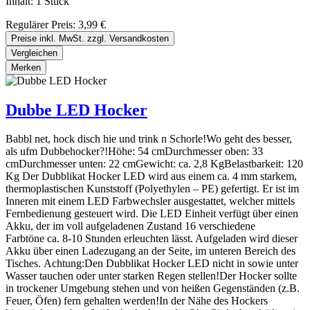
Inhalt:
1 Stück
Regulärer Preis:
3,99 €
Preise inkl. MwSt. zzgl. Versandkosten
Vergleichen
Merken
Dubbe LED Hocker
Babbl net, hock disch hie und trink n Schorle!Wo geht des besser,
als ufm Dubbehocker?!Höhe: 54 cmDurchmesser oben: 33
cmDurchmesser unten: 22 cmGewicht: ca. 2,8 KgBelastbarkeit: 120
Kg Der Dubblikat Hocker LED wird aus einem ca. 4 mm starkem,
thermoplastischen Kunststoff (Polyethylen – PE) gefertigt. Er ist im
Inneren mit einem LED Farbwechsler ausgestattet, welcher mittels
Fernbedienung gesteuert wird. Die LED Einheit verfügt über einen
Akku, der im voll aufgeladenen Zustand 16 verschiedene
Farbtöne ca. 8-10 Stunden erleuchten lässt. Aufgeladen wird dieser
Akku über einen Ladezugang an der Seite, im unteren Bereich des
Tisches. Achtung:Den Dubblikat Hocker LED nicht in sowie unter
Wasser tauchen oder unter starken Regen stellen!Der Hocker sollte
in trockener Umgebung stehen und von heißen Gegenständen (z.B.
Feuer, Öfen) fern gehalten werden!In der Nähe des Hockers