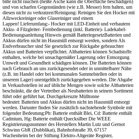
bitte nicht rauchen (heiße Asche kann die Oberfläche beschädigen)
und von scharfen Gegenständen (wie z.B. Messer) fern halten, um
diesen nicht zu verkratzen!Reinigung: Reinigen Sie den Hocker mit
Allzweckreiniger oder Glasreiniger und einem
Lappen! Lieferumfang:- Hocker mit LED-Einheit und verbautem
Akku- 4 Filzgleiter- Fernbedienung (inkl. Batterie)- Ladekabel-
Bedienungsanleitung Hinweis gemäß BatteriegesetzBatterien und
Akkus dürfen nicht im Hausmüll entsorgt werden, sondern Als
Endverbraucher sind Sie gesetzlich zur Rückgabe gebrauchter
Akkus und Batterien verpflichtet. Altbatterien können Schadstoffe
enthalten, welche bei unsachgemäßer Lagerung oder Entsorgung
Umwelt und Gesundheit schädigen können. Die Batterien können
nach Gebrauch an uns zurückgesendet oder in unmittelbarer Nähe
(z.B. im Handel oder bei kommunalen Sammelstellen oder in
unserem Lager) unentgeltlich zurückgegeben werden. Die Abgabe
in Verkaufsstellen ist auf übliche Mengen sowie solche Altbatterien
beschränkt, die der Vertreiber als Neubatterien in seinem Sortiment
führt oder geführt hat. Durchgekreuzte Mülltonne
bedeutet: Batterien und Akkus dürfen nicht im Hausmüll entsorgt
werden. Darunter finden Sie zusätzlich nachstehende Symbole mit
folgender Bedeutung:Pb: Batterie enthält Blei, Cd: Batterie enthält
Cadmium, Hg: Batterie enthält Quecksilber Die WEEE
Registrierungsnummer des Herstellers Martin Lutz und Gernot
Schwinn GbR (Dubblikat), Bahnhofstraße 39, 67157
Wachenheim bei der Stiftung Elektro-Altgeräte Register,