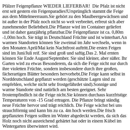
Pfälzer Feigenpflanze WIEDER LIEFERBAR! Die Pfalz ist nicht
erst seit gestern ein Feigenparadies!Ursprünglich stammt die Feige
aus dem Mittelmeerraum.Sie gehört zu den Maulbeergewächsen und
ist außer in der Pfalz noch nicht so weit verbreitet, erfreut sich aber
zunehmender Beliebtheit.Die Pflanze wird im Container geliefert
und ist daher ganzjährig pflanzbar.Die Feigenpflanze ist ca. 0,80m
-1,00m hoch. Sie trägt in Deutschland Früchte und ist winterhart.An
warmen Standorten können Sie zweimal im Jahr wechseln, wenn in
den Monaten April/Mai kein Nachtfrost auftritt.Die ersten Feigen
sind im Juni/Juli reif. Sie sind groß und saftig.Das 2. Mal ernten
können Sie Ende August/September. Sie sind kleiner, aber süßer. Ihr
Garten wird zu etwas Besonderem, da sich die Feige nicht nur durch
ihre violetten Früchte, sondern insbesondere durch ihre großen,
fächerartigen Blätter besonders hervorhebt.Die Feige kann selbst in
Norddeutschland gepflanzt werden (geschützte Lagen sind zu
empfehlen, welche nicht sehr frostgefährdet sind).Sonnige und
warme Standorte sind natürlich am besten geeignet. Sehr
frostempfindlich ist die Feige nicht.Sie können durchaus kurzfristige
Temperaturen von -15 Grad ertragen. Die Pflanze bringt ständig
neue Früchte hervor und trägt reichlich. Die Feige wächst bei uns
strauchförmig und kann bis zu ca. 4m hoch werden.Die frisch
gepflanzten Feigen sollten im Winter abgedeckt werden, da sich das
Holz noch nicht ausreichend gehärtet hat oder in einem Kübel im
Wintergarten überwintert wird.