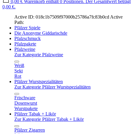
0,00 €
Warenkorb enthält 0 Positionen. Der Gesamtwert beträgt
0,00 €.
Active ID: 018c1b7509f97000b25786a7fc83b0cd
Active
Path:
Pfälzer Spiele
Die Anonyme Giddarischde
Pfalzschmuck
Pfalzpakete
Pfalzweine
Zur Kategorie Pfalzweine
Weiß
Sekt
Rot
Pfälzer Wurstspezialitäten
Zur Kategorie Pfälzer Wurstspezialitäten
Frischware
Dosenwurst
Wurstpakete
Pfälzer Tabak + Likör
Zur Kategorie Pfälzer Tabak + Likör
Pfälzer Zigarren