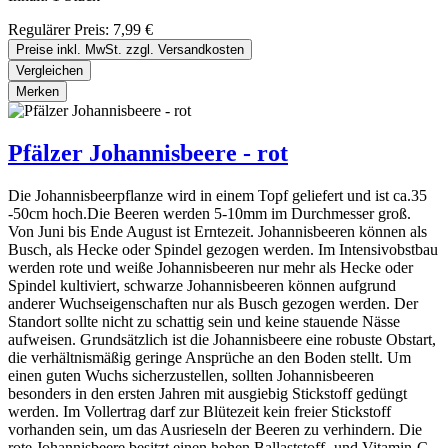
Regulärer Preis:
7,99 €
Preise inkl. MwSt. zzgl. Versandkosten
Vergleichen
Merken
Pfälzer Johannisbeere - rot
Die Johannisbeerpflanze wird in einem Topf geliefert und ist ca.35
-50cm hoch.Die Beeren werden 5-10mm im Durchmesser groß.
Von Juni bis Ende August ist Erntezeit. Johannisbeeren können als
Busch, als Hecke oder Spindel gezogen werden. Im Intensivobstbau
werden rote und weiße Johannisbeeren nur mehr als Hecke oder
Spindel kultiviert, schwarze Johannisbeeren können aufgrund
anderer Wuchseigenschaften nur als Busch gezogen werden. Der
Standort sollte nicht zu schattig sein und keine stauende Nässe
aufweisen. Grundsätzlich ist die Johannisbeere eine robuste Obstart,
die verhältnismäßig geringe Ansprüche an den Boden stellt. Um
einen guten Wuchs sicherzustellen, sollten Johannisbeeren
besonders in den ersten Jahren mit ausgiebig Stickstoff gedüngt
werden. Im Vollertrag darf zur Blütezeit kein freier Stickstoff
vorhanden sein, um das Ausrieseln der Beeren zu verhindern. Die
rote Johannisbeere besitzt einen hohen Ballaststoff- und Vitamin-C-