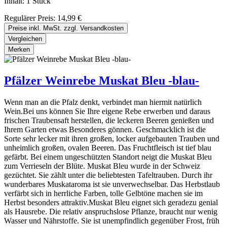
Inhalt:
1 Stück
Regulärer Preis:
14,99 €
Preise inkl. MwSt. zzgl. Versandkosten
Vergleichen
Merken
Pfälzer Weinrebe Muskat Bleu -blau-
Wenn man an die Pfalz denkt, verbindet man hiermit natürlich
Wein.Bei uns können Sie Ihre eigene Rebe erwerben und daraus
frischen Traubensaft herstellen, die leckeren Beeren genießen und
Ihrem Garten etwas Besonderes gönnen. Geschmacklich ist die
Sorte sehr lecker mit ihren großen, locker aufgebauten Trauben und
unheimlich großen, ovalen Beeren. Das Fruchtfleisch ist tief blau
gefärbt. Bei einem ungeschützten Standort neigt die Muskat Bleu
zum Verrieseln der Blüte. Muskat Bleu wurde in der Schweiz
gezüchtet. Sie zählt unter die beliebtesten Tafeltrauben. Durch ihr
wunderbares Muskataroma ist sie unverwechselbar. Das Herbstlaub
verfärbt sich in herrliche Farben, tolle Gelbtöne machen sie im
Herbst besonders attraktiv.Muskat Bleu eignet sich geradezu genial
als Hausrebe. Die relativ anspruchslose Pflanze, braucht nur wenig
Wasser und Nährstoffe. Sie ist unempfindlich gegenüber Frost, früh