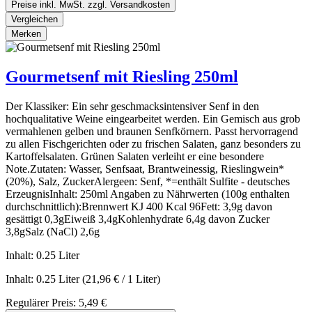
Preise inkl. MwSt. zzgl. Versandkosten
Vergleichen
Merken
Gourmetsenf mit Riesling 250ml
Der Klassiker: Ein sehr geschmacksintensiver Senf in den
hochqualitative Weine eingearbeitet werden. Ein Gemisch aus grob
vermahlenen gelben und braunen Senfkörnern. Passt hervorragend
zu allen Fischgerichten oder zu frischen Salaten, ganz besonders zu
Kartoffelsalaten. Grünen Salaten verleiht er eine besondere
Note.Zutaten: Wasser, Senfsaat, Brantweinessig, Rieslingwein*
(20%), Salz, ZuckerAlergeen: Senf, *=enthält Sulfite - deutsches
ErzeugnisInhalt: 250ml Angaben zu Nährwerten (100g enthalten
durchschnittlich):Brennwert KJ 400 Kcal 96Fett: 3,9g davon
gesättigt 0,3gEiweiß 3,4gKohlenhydrate 6,4g davon Zucker
3,8gSalz (NaCl) 2,6g
Inhalt:
0.25 Liter
Inhalt:
0.25 Liter
(21,96 € / 1 Liter)
Regulärer Preis:
5,49 €