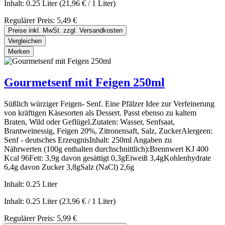
Inhalt:
0.25 Liter
(21,96 € / 1 Liter)
Regulärer Preis:
5,49 €
Preise inkl. MwSt. zzgl. Versandkosten
Vergleichen
Merken
Gourmetsenf mit Feigen 250ml
Süßlich würziger Feigen- Senf. Eine Pfälzer Idee zur Verfeinerung
von kräftigen Käsesorten als Dessert. Passt ebenso zu kaltem
Braten, Wild oder Geflügel.Zutaten: Wasser, Senfsaat,
Brantweinessig, Feigen 20%, Zitronensaft, Salz, ZuckerAlergeen:
Senf - deutsches ErzeugnisInhalt: 250ml Angaben zu
Nährwerten (100g enthalten durchschnittlich):Brennwert KJ 400
Kcal 96Fett: 3,9g davon gesättigt 0,3gEiweiß 3,4gKohlenhydrate
6,4g davon Zucker 3,8gSalz (NaCl) 2,6g
Inhalt:
0.25 Liter
Inhalt:
0.25 Liter
(23,96 € / 1 Liter)
Regulärer Preis:
5,99 €