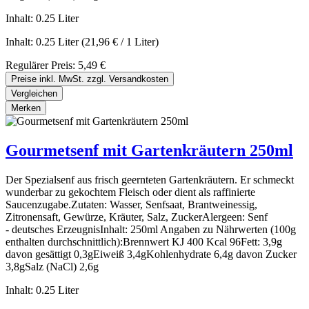
Inhalt:
0.25 Liter
Inhalt:
0.25 Liter
(21,96 € / 1 Liter)
Regulärer Preis:
5,49 €
Preise inkl. MwSt. zzgl. Versandkosten
Vergleichen
Merken
Gourmetsenf mit Gartenkräutern 250ml
Der Spezialsenf aus frisch geernteten Gartenkräutern. Er schmeckt
wunderbar zu gekochtem Fleisch oder dient als raffinierte
Saucenzugabe.Zutaten: Wasser, Senfsaat, Brantweinessig,
Zitronensaft, Gewürze, Kräuter, Salz, ZuckerAlergeen: Senf
- deutsches ErzeugnisInhalt: 250ml Angaben zu Nährwerten (100g
enthalten durchschnittlich):Brennwert KJ 400 Kcal 96Fett: 3,9g
davon gesättigt 0,3gEiweiß 3,4gKohlenhydrate 6,4g davon Zucker
3,8gSalz (NaCl) 2,6g
Inhalt:
0.25 Liter