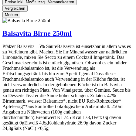
Preise inkl. MwSt. zzgl. Versandkosten
Vergleichen
Merken
Balsavita Birne 250ml
Pfälzer Balsavita - 5% SäureBalsavita ist einsetzbar in allem was es
zu Verfeinern gibt. Machen Sie ihr Mineralwasser zur natürlichen
Limonade, mixen Sie Secco zu einem Cocktail-Inngetränk. Das
Geschmackserlebnis ist einfach gigantisch. Obwohl es ein milder
Fruchtmarkbalsamico ist, ist die Verwendung als
Erfrischungsgetränk bis hin zum Aperitif genial.Dass dieser
Fruchtmarkbalsamico auch Verwendung in der Küche findet, ist
nicht verwunderlich. In der gehobenen Küche ist ein Balsavita
genau am richtigen Platz. Von Vinaigrette, über Gemüse, Sauce bis
zu Desserts lässt er die Sinne höher schlagen. Zutaten: 47%
Birnenmark, weisser Balsamico*, nicht EU Roh-Rohrzucker*
Apfelessig**aus kontrolliert ökologischem AnbauInhalt: 250ml
Angaben zu Nährwerten (100g enthalten
durchschnittlich):Brennwert KJ 745 Kcal 178,1Fett: 0g davon
gesättigt 0gEiweiß 4,6gKohlenhydrate 26,9g davon Zucker
24,3gSalz (NaCl) <0,5g