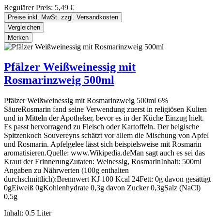
Regulärer Preis:
5,49 €
Preise inkl. MwSt. zzgl. Versandkosten
Vergleichen
Merken
Pfälzer Weißweinessig mit
Rosmarinzweig 500ml
Pfälzer Weißweinessig mit Rosmarinzweig 500ml 6%
SäureRosmarin fand seine Verwendung zuerst in religiösen Kulten
und in Mitteln der Apotheker, bevor es in der Küche Einzug hielt.
Es passt hervorragend zu Fleisch oder Kartoffeln. Der belgische
Spitzenkoch Souvereyns schätzt vor allem die Mischung von Apfel
und Rosmarin. Apfelgelee lässt sich beispielsweise mit Rosmarin
aromatisieren.Quelle: www.Wikipedia.deMan sagt auch es sei das
Kraut der ErinnerungZutaten: Weinessig, RosmarinInhalt: 500ml
Angaben zu Nährwerten (100g enthalten
durchschnittlich):Brennwert KJ 100 Kcal 24Fett: 0g davon gesättigt
0gEiweiß 0gKohlenhydrate 0,3g davon Zucker 0,3gSalz (NaCl)
0,5g
Inhalt:
0.5 Liter