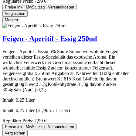
Regulärer Preis:
7,99 €
Preise inkl. MwSt. zzgl. Versandkosten
Vergleichen
Merken
Feigen - Aperitif - Essig 250ml
Feigen - Aperitif - Essig 5% Säure Sonnenverwöhnte Feigen
verleihen dieser Essig-Spezialität das exotische Aroma. Ein
wirkliches Feuerwerk der Geschmackssinne entfacht dieser
wunderbar milde Essig.Zutaten: konzentrierter Feigensaft,
FeigenessigInhalt: 250ml Angaben zu Nährwerten (100g enthalten
durchschnittlich):Brennwert KJ 615 Kcal 144Fett: 0g davon
gesättigt 0gEiweiß 3,7gKohlenhydrate 31,3g davon Zucker
30,4gSalz (NaCl) 0,2g
Inhalt:
0.25 Liter
Inhalt:
0.25 Liter
(31,96 € / 1 Liter)
Regulärer Preis:
7,99 €
Preise inkl. MwSt. zzgl. Versandkosten
Vergleichen