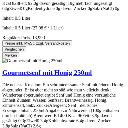
Kcal 828Fett: 92,0g davon gesättigt 19g mehrfach ungesätigt
64gEiweiß 0gKohlenhydrate 0g davon Zucker 0gSalz (NaCl) 0g
Inhalt:
0.5 Liter
Inhalt:
0.5 Liter
(27,98 € / 1 Liter)
Regulärer Preis:
13,99 €
Preise inkl. MwSt. zzgl. Versandkosten
Vergleichen
Merken
Gourmetsenf mit Honig 250ml
Die neueste Kreation: Ein sehr interessanter Senf mit feinem Honig
abgerundet. Er ist aber nicht so süß wie man vielleicht denkt.
Wunderbar abgerundet ergibt Senf und Honig eine vorzügliche
Einheit!Zutaten: Wasser, Senfsaat, Brantweinessig, Honig,
Zitronensaft, Salz, ZuckerAlergeen: Senf - deutsches
ErzeugnisInhalt: 250ml Angaben zu Nährwerten (100g enthalten
durchschnittlich):Brennwert KJ 400 Kcal 96Fett: 3,9g davon
gesättigt 0,3gEiweiß 3,4gKohlenhydrate 6,4g davon Zucker
3,8gSalz (NaCl) 2,6g