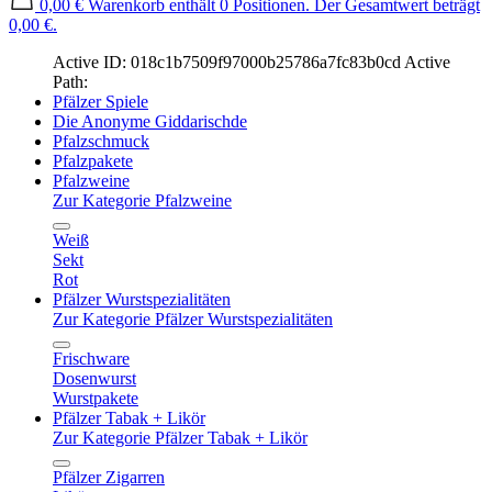
0,00 €
Warenkorb enthält 0 Positionen. Der Gesamtwert beträgt
0,00 €.
Active ID: 018c1b7509f97000b25786a7fc83b0cd
Active
Path:
Pfälzer Spiele
Die Anonyme Giddarischde
Pfalzschmuck
Pfalzpakete
Pfalzweine
Zur Kategorie Pfalzweine
Weiß
Sekt
Rot
Pfälzer Wurstspezialitäten
Zur Kategorie Pfälzer Wurstspezialitäten
Frischware
Dosenwurst
Wurstpakete
Pfälzer Tabak + Likör
Zur Kategorie Pfälzer Tabak + Likör
Pfälzer Zigarren