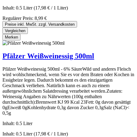
Inhalt:
0.5 Liter
(17,98 € / 1 Liter)
Regulärer Preis:
8,99 €
Preise inkl. MwSt. zzgl. Versandkosten
Vergleichen
Merken
Pfälzer Weißweinessig 500ml
Pfälzer Weißweinessig 500ml - 6% SäureWild und anderes Fleisch
wird wohlschmeckend, wenn Sie es vor dem Braten oder Kochen in
Essigbeize legen. Dadurch bekommt es den einzigartigen
Geschmack verliehen. Natürlich kann es auch zu einem
außergewöhnlichem Salatdressing verarbeitet werden.Zutaten:
Weinessig Angaben zu Nährwerten (100g enthalten
durchschnittlich):Brennwert KJ 99 Kcal 23Fett: 0g davon gesättigt
0gEiweiß 0gKohlenhydrate 0,3g davon Zucker 0,3gSalz (NaCl)<
0,5g
Inhalt:
0.5 Liter
Inhalt:
0.5 Liter
(17,98 € / 1 Liter)