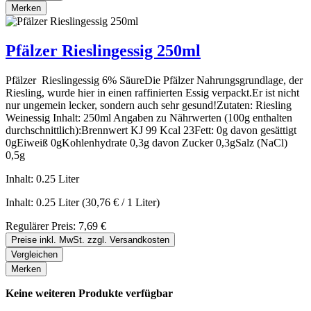
Merken
Pfälzer Rieslingessig 250ml
Pfälzer Rieslingessig 6% SäureDie Pfälzer Nahrungsgrundlage, der
Riesling, wurde hier in einen raffinierten Essig verpackt.Er ist nicht
nur ungemein lecker, sondern auch sehr gesund!Zutaten: Riesling
Weinessig Inhalt: 250ml Angaben zu Nährwerten (100g enthalten
durchschnittlich):Brennwert KJ 99 Kcal 23Fett: 0g davon gesättigt
0gEiweiß 0gKohlenhydrate 0,3g davon Zucker 0,3gSalz (NaCl)
0,5g
Inhalt:
0.25 Liter
Inhalt:
0.25 Liter
(30,76 € / 1 Liter)
Regulärer Preis:
7,69 €
Preise inkl. MwSt. zzgl. Versandkosten
Vergleichen
Merken
Keine weiteren Produkte verfügbar