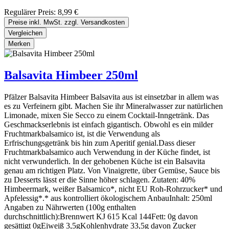
Regulärer Preis:
8,99 €
Preise inkl. MwSt. zzgl. Versandkosten
Vergleichen
Merken
Balsavita Himbeer 250ml
Pfälzer Balsavita Himbeer Balsavita aus ist einsetzbar in allem was
es zu Verfeinern gibt. Machen Sie ihr Mineralwasser zur natürlichen
Limonade, mixen Sie Secco zu einem Cocktail-Inngetränk. Das
Geschmackserlebnis ist einfach gigantisch. Obwohl es ein milder
Fruchtmarkbalsamico ist, ist die Verwendung als
Erfrischungsgetränk bis hin zum Aperitif genial.Dass dieser
Fruchtmarkbalsamico auch Verwendung in der Küche findet, ist
nicht verwunderlich. In der gehobenen Küche ist ein Balsavita
genau am richtigen Platz. Von Vinaigrette, über Gemüse, Sauce bis
zu Desserts lässt er die Sinne höher schlagen. Zutaten: 40%
Himbeermark, weißer Balsamico*, nicht EU Roh-Rohrzucker* und
Apfelessig*.* aus kontrolliert ökologischem AnbauInhalt: 250ml
Angaben zu Nährwerten (100g enthalten
durchschnittlich):Brennwert KJ 615 Kcal 144Fett: 0g davon
gesättigt 0gEiweiß 3,5gKohlenhydrate 33,5g davon Zucker