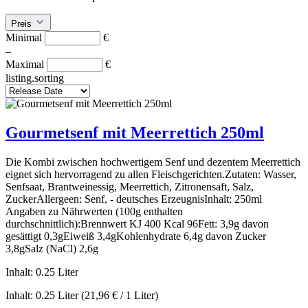
Preis
Minimal
€
–
Maximal
€
listing.sorting
Gourmetsenf mit Meerrettich 250ml
Die Kombi zwischen hochwertigem Senf und dezentem Meerrettich
eignet sich hervorragend zu allen Fleischgerichten.Zutaten: Wasser,
Senfsaat, Brantweinessig, Meerrettich, Zitronensaft, Salz,
ZuckerAllergeen: Senf, - deutsches ErzeugnisInhalt: 250ml
Angaben zu Nährwerten (100g enthalten
durchschnittlich):Brennwert KJ 400 Kcal 96Fett: 3,9g davon
gesättigt 0,3gEiweiß 3,4gKohlenhydrate 6,4g davon Zucker
3,8gSalz (NaCl) 2,6g
Inhalt:
0.25 Liter
Inhalt:
0.25 Liter
(21,96 € / 1 Liter)