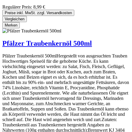
Regulärer Preis:
8,99 €
Preise inkl. MwSt. zzgl. Versandkosten
Vergleichen
Merken
Pfälzer Traubenkernöl 500ml
Pfälzer Traubenkernöl 500mlHergestellt von ausgesuchten Trauben
Hochwertiges Speiseöl für die gehobene Küche. Es kann
vielschichtig eingesetzt werden: zu Salat, Fisch, Fleisch, Geflügel,
Joghurt, Müsli, sogar in Brot oder Kuchen, auch zum Braten,
Kochen und Beizen eignet es sich, da es hoch erhitzbar ist. Es
enthält bis zu 90% ein- und mehrfach ungesättigte Fettsäuren, davon
74% Linolsäre, reichlich Vitamin E, Procyanidine, Phosphatide
(Lecithin) und Spurenelemente. Wie alle naturbelassenen Öle eignet
sich unser Traubenkernöl hervorragend für Dressings, Marinaden
und Mayonnaise, zum Abschmecken warmer Gerichte, an
Bratkartoffeln, Suppen und Soßen. Das Traubenkernöl kann ebenso
als Körperöl verwendet werden, die Haut nimmt das Öl leicht und
schnell auf. Die Haut wird angenehm weich und zart.Zutaten:
Traubenkernöl aus Traubenkernen hergestellt Angaben zu
Nährwerten (100g enthalten durchschnittlich):Brennwert KJ 3404