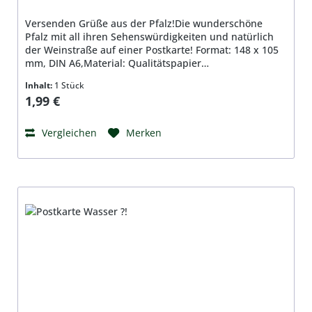
Versenden Grüße aus der Pfalz!Die wunderschöne
Pfalz mit all ihren Sehenswürdigkeiten und natürlich
der Weinstraße auf einer Postkarte! Format: 148 x 105
mm, DIN A6,Material: Qualitätspapier
350g/qm,beidseitig bedruckt, hochglanzbeschichtet
Inhalt:
1 Stück
Regulärer Preis:
1,99 €
Vergleichen
Merken