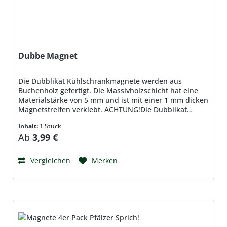
Dubbe Magnet
Die Dubblikat Kühlschrankmagnete werden aus
Buchenholz gefertigt. Die Massivholzschicht hat eine
Materialstärke von 5 mm und ist mit einer 1 mm dicken
Magnetstreifen verklebt. ACHTUNG!Die Dubblikat
Kühlschrankmagnete sind grundsätzlich NICHT für den
Inhalt:
1 Stück
Außenbereich geeignet!Um Rissbildungen zu
Regulärer Preis:
Ab
3,99 €
vermeiden, sollten die Kühlschrankmagnete NICHT
direktem Sonnenlicht oder großen
Temperaturschwankungen ausgesetzt werden!Bitte
Vergleichen
Merken
beachten Sie folgende Sicherheitshinweise:ACHTUNG:-
Magnete nicht in die Hände von Kindern geben!
Kinder können kleine Magnete oder Teile hiervon
verschlucken. Sofern mehrere Magnete oder Teile
hiervon verschluckt werden, können sich diese im
Darm festsetzen und lebensgefährliche
Komplikationen verursachen.- Magnete bestehen