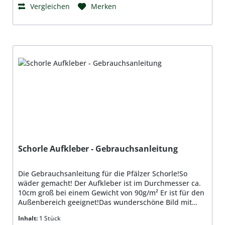
ist meine Heimat und soll´s für immer sein.Hier bin ich
Vergleichen
Merken
einst geboren, her geh ich auch zur Ruh,dann deckt
mich, liebe Freunde, mit Pfälzer Erde zu. Deshalb
haben wir diesen Pfalzherzaufkleber designd!Der
Aufkleber ist im Durchmesser ca. 10cm groß bei einem
Gewicht von 90g/m² Er ist für den Außenbereich
geeignet!
Schorle Aufkleber - Gebrauchsanleitung
Die Gebrauchsanleitung für die Pfälzer Schorle!So
wäder gemacht! Der Aufkleber ist im Durchmesser ca.
10cm groß bei einem Gewicht von 90g/m² Er ist für den
Außenbereich geeignet!Das wunderschöne Bild mit
dem Dubbeglas haben wir von Volker
Inhalt:
1 Stück
Schledorn www.Palatinascout.de zur Verfügung gestellt