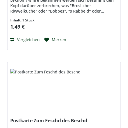
Lektion 7-8Ihre Bekannten werden sich bestimmt den
Kopf darüber zerbrechen, was "Broslicher
Riwwelkuche" oder "Bobbes", "s´Rabbeld" oder
"Schmääsmigg"... sind.Format: 148 x 105 mm, DIN A6,
Inhalt:
1 Stück
Material: Qualitätspapier 350g/qm, beidseitig bedruckt,
Regulärer Preis:
1,49 €
hochglanzbeschichtet
Vergleichen
Merken
Postkarte Zum Feschd des Beschd