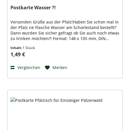
Postkarte Wasser ?!
Versenden Grüße aus der Pfalz!Haben Sie schon mal in
der Pfalz ne Flasche Wasser am Schorlestand bestellt?
Dann wurden Sie sicher gefragt ob Sie auch noch etwas
zu trinken möchten?! Format: 148 x 105 mm, DIN
A6,Material: Qualitätspapier 350g/qm,beidseitig
Inhalt:
1 Stück
bedruckt, hochglanzbeschichtet
Regulärer Preis:
1,49 €
Vergleichen
Merken