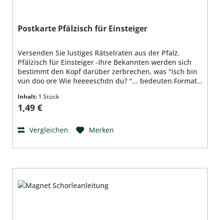
Postkarte Pfälzisch für Einsteiger
Versenden Sie lustiges Rätselraten aus der Pfalz.
Pfälzisch für Einsteiger -Ihre Bekannten werden sich
bestimmt den Kopf darüber zerbrechen, was "isch bin
vun doo ore Wie heeeeschdn du? "... bedeuten.Format:
148 x 105 mm, DIN A6, Material: Qualitätspapier
Inhalt:
1 Stück
350g/qm, beidseitig bedruckt, hochglanzbeschichtet
Regulärer Preis:
1,49 €
Vergleichen
Merken