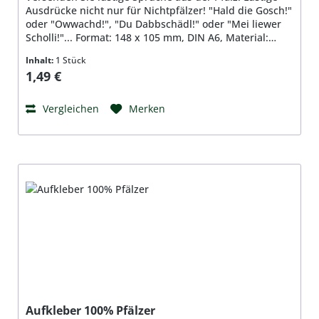
Ausdrücke nicht nur für Nichtpfälzer! "Hald die Gosch!"
oder "Owwachd!", "Du Dabbschädl!" oder "Mei liewer
Scholli!"... Format: 148 x 105 mm, DIN A6, Material:
Qualitätspapier 350g/qm, beidseitig bedruckt,
Inhalt:
1 Stück
hochglanzbeschichtet
Regulärer Preis:
1,49 €
Vergleichen
Merken
Aufkleber 100% Pfälzer