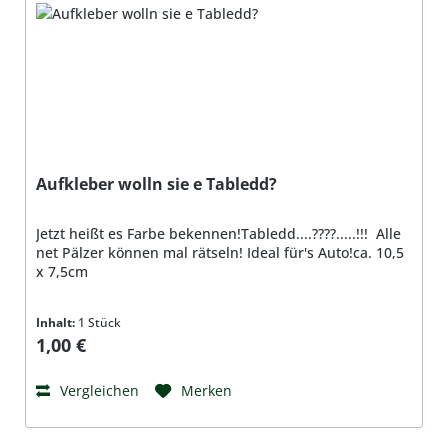
Aufkleber wolln sie e Tabledd?
Jetzt heißt es Farbe bekennen!Tabledd....????.....!!! Alle
net Pälzer können mal rätseln! Ideal für's Auto!ca. 10,5
x 7,5cm
Inhalt:
1 Stück
Regulärer Preis:
1,00 €
Vergleichen
Merken