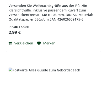
Versenden Sie Weihnachtsgrüße aus der Pfalz!In
Klarsichthülle, inklusive passendem Kuvert zum
VerschickenFormat: 148 x 105 mm, DIN A6, Material:
Qualitätspapier 350g/qm,EAN 426026539175-6
Inhalt:
1 Stück
Regulärer Preis:
2,99 €
Vergleichen
Merken