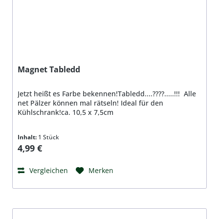
Magnet Tabledd
Jetzt heißt es Farbe bekennen!Tabledd....????.....!!! Alle
net Pälzer können mal rätseln! Ideal für den
Kühlschrank!ca. 10,5 x 7,5cm
Inhalt:
1 Stück
Regulärer Preis:
4,99 €
Vergleichen
Merken