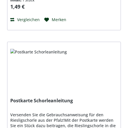
Inhalt:
1 Stück
bedruckt, hochglanzbeschichtetAuf Anfrage auch als
Regulärer Preis:
1,49 €
A3 Poster erhältlich!
Vergleichen
Merken
Postkarte Schorleanleitung
Versenden Sie die Gebrauchsanweisung für den
Riesligschorle aus der Pfalz!Mit der Postkarte werden
Sie ein Stück dazu beitragen, die Rieslingschorle in die