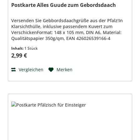
Postkarte Alles Guude zum Gebordsdaach
Versenden Sie Gebbordsdaachgrüße aus der Pfalz!In
Klarsichthülle, inklusive passendem Kuvert zum
VerschickenFormat: 148 x 105 mm, DIN A6, Material:
Qualitätspapier 350g/qm, EAN 426026539166-4
Inhalt:
1 Stück
Regulärer Preis:
2,99 €
Vergleichen
Merken