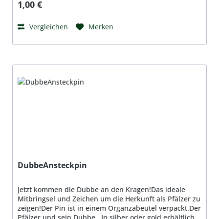
Regulärer Preis:
1,00 €
bekommen!
Vergleichen
Merken
DubbeAnsteckpin
Jetzt kommen die Dubbe an den Kragen!Das ideale
Mitbringsel und Zeichen um die Herkunft als Pfälzer zu
zeigen!Der Pin ist in einem Organzabeutel verpackt.Der
Pfälzer und sein Dubbe...In silber oder gold erhältlich.