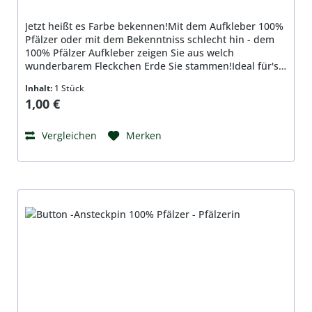
Jetzt heißt es Farbe bekennen!Mit dem Aufkleber 100%
Pfälzer oder mit dem Bekenntniss schlecht hin - dem
100% Pfälzer Aufkleber zeigen Sie aus welch
wunderbarem Fleckchen Erde Sie stammen!Ideal für's
Auto!ca. 10,5 x 7,5cm
Inhalt:
1 Stück
Regulärer Preis:
1,00 €
Vergleichen
Merken