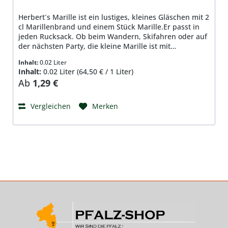
Herbert´s Marille ist ein lustiges, kleines Gläschen mit 2
cl Marillenbrand und einem Stück Marille.Er passt in
jeden Rucksack. Ob beim Wandern, Skifahren oder auf
der nächsten Party, die kleine Marille ist mit
dabei.Zutaten: Obstdestilat, PfirsischstückchenInhalt: 2
Inhalt:
0.02 Liter
cl, 32% Vol.
Inhalt:
0.02 Liter
(64,50 € / 1 Liter)
Regulärer Preis:
Ab
1,29 €
Vergleichen
Merken