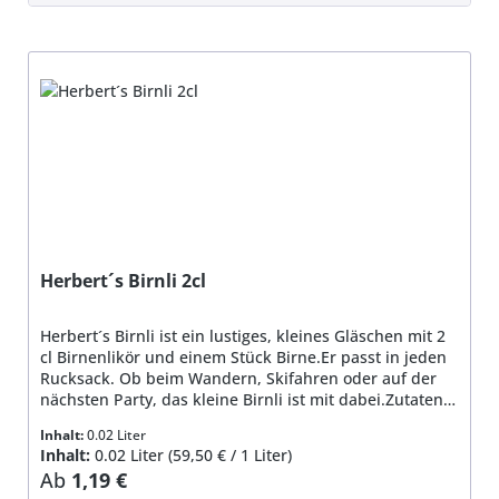
Hersteller
Preis
Herbert´s Birnli 2cl
Herbert´s Birnli ist ein lustiges, kleines Gläschen mit 2
cl Birnenlikör und einem Stück Birne.Er passt in jeden
Rucksack. Ob beim Wandern, Skifahren oder auf der
nächsten Party, das kleine Birnli ist mit dabei.Zutaten:
Birnensaft, Birnenbrand (40%vol), Zucker und 1 Stück
Inhalt:
0.02 Liter
Birne Inhalt: 2 cl, 18% Vol.
Inhalt:
0.02 Liter
(59,50 € / 1 Liter)
Regulärer Preis:
Ab
1,19 €