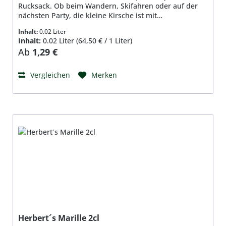
Rucksack. Ob beim Wandern, Skifahren oder auf der
nächsten Party, die kleine Kirsche ist mit
dabei.Zutaten: Sauerkirschsaft, Alkohol, Zucker,
Inhalt:
0.02 Liter
Aromen und 1 Kirsche Inhalt: 2 cl, 17%Vol.
Inhalt:
0.02 Liter
(64,50 € / 1 Liter)
Regulärer Preis:
Ab
1,29 €
Vergleichen
Merken
Herbert´s Marille 2cl