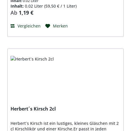
Inhalt:
0.02 Liter
Himbeere Inhalt: 2 cl, 16% Vol.
Inhalt:
0.02 Liter
(59,50 € / 1 Liter)
Regulärer Preis:
Ab
1,19 €
Vergleichen
Merken
Herbert´s Kirsch 2cl
Herbert´s Kirsch ist ein lustiges, kleines Gläschen mit 2
cl Kirschlikör und einer Kirsche.Er passt in jeden