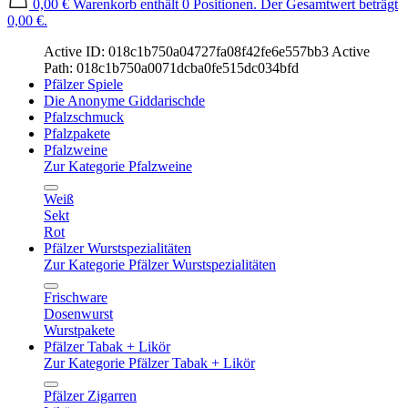
0,00 €
Warenkorb enthält 0 Positionen. Der Gesamtwert beträgt
0,00 €.
Active ID: 018c1b750a04727fa08f42fe6e557bb3
Active
Path: 018c1b750a0071dcba0fe515dc034bfd
Pfälzer Spiele
Die Anonyme Giddarischde
Pfalzschmuck
Pfalzpakete
Pfalzweine
Zur Kategorie Pfalzweine
Weiß
Sekt
Rot
Pfälzer Wurstspezialitäten
Zur Kategorie Pfälzer Wurstspezialitäten
Frischware
Dosenwurst
Wurstpakete
Pfälzer Tabak + Likör
Zur Kategorie Pfälzer Tabak + Likör
Pfälzer Zigarren