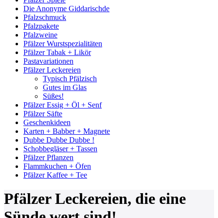
Die Anonyme Giddarischde
Pfalzschmuck
Pfalzpakete
Pfalzweine
Pfälzer Wurstspezialitäten
Pfälzer Tabak + Likör
Pastavariationen
Pfälzer Leckereien
Typisch Pfälzisch
Gutes im Glas
Süßes!
Pfälzer Essig + Öl + Senf
Pfälzer Säfte
Geschenkideen
Karten + Babber + Magnete
Dubbe Dubbe Dubbe !
Schobbegläser + Tassen
Pfälzer Pflanzen
Flammkuchen + Öfen
Pfälzer Kaffee + Tee
Pfälzer Leckereien, die eine
Sünde wert sind!