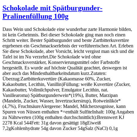
Schokolade mit Spätburgunder-
Pralinenfüllung 100g
Dass Wein und Schokolade eine wunderbar zarte Harmonie bilden,
ist kein Geheimnis. Bei dieser Schokolade ging man noch einen
Schritt weiter. Bester Spätburgunder und beste Zartbitterkuvertüre
ergebenen ein Geschmackserlebnis der verführerischen Art. Erleben
Sie diese Schokolade, aber Vorsicht, leicht vergisst man sich und die
Tafel ist im Nu verzehrt.Die Schokolade wird ohne
Geschmacksverstärker, Konservierungsmittel oder Farbstoffe
hergestellt. Es wurde auf höchste Qualität geachtet, deswegen ist
aber auch das Mindesthaltbarkeitsdatum kurz.Zutaten:
Überzug:Zartbitterkuvertüre (Kakaomasse 60%, Zucker,
Kakaobutter, Lecithin, Vanillin)Füllung: weiße Kuvertüre (Zucker,
Kakaobutter, Vollmilchpulver, Emulgator Lecithin, nat.
Vanillearoma) Spätburgunderwein*(19%), Butter, Marzipan
(Mandeln, Zucker, Wasser, Invertzuckersirup), Rotweinlikör*
(4,7%), FruchtsäureAlergeene: Mandel, Milcherzeugnisse, kann
Spuren von Nüssen enthalten *=enthält SulfiteInhalt: 100g Angaben
zu Nährwerten (100g enthalten durchschnittlich):Brennwert KJ
2278 Kcal 544Fett: 31g davon gesättigt 18gEiweiß
7,2gKohlenhydrate 54g davon Zucker 54gSalz (NaCl) 0,1g