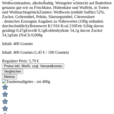
Weißweintrauben, alkoholhaltig. Weingelee schmeckt auf Butterbrot
genauso gut wie zu Frischkäse, Hüttenkäse und Waffeln, in Torten
und WeihnachtsgebäckZutaten: Weißwein (enthält Sulfite) 52%,
Zucker, Geliermittel, Pektin, Säurungsmittel, Citroensäure
- deutsches Erzeugnis Angaben zu Nährwerten (100g enthalten
durchschnittlich):Brennwert KJ 916 Kcal 216Fett: 0,84g davon
gesättigt 0,47gEiweiß 0,1gKohlenhydrate 54,1g davon Zucker
54,1gSalz (NaCl) 0,008g
Inhalt:
400 Gramm
Inhalt:
400 Gramm
(1,45 € / 100 Gramm)
Regulärer Preis:
5,79 €
Preise inkl. MwSt. zzgl. Versandkosten
Vergleichen
Merken