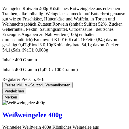
Weingelee Rotwein 400g Köstliches Rotweingelee aus erlesenen
Trauben, alkoholhaltig. Weingelee schmeckt auf Butterbrot genauso
gut wie zu Frischkäse, Hüttenkäse und Waffeln, in Torten und
Weihnachtsgebäck.Zutaten:Rotwein (enthält Sulfite) 52%, Zucker,
Geliermittel, Pektin, Säurungsmittel, Citroensäure - deutsches
Erzeugnis Angaben zu Nährwerten (100g enthalten
durchschnittlich):Brennwert KJ 916 Kcal 216Fett: 0,84g davon
gesättigt 0,47gEiweiß 0,10gKohlenhydrate 54,1g davon Zucker
54,1gSalz (NaCl) 0,008g
Inhalt:
400 Gramm
Inhalt:
400 Gramm
(1,45 € / 100 Gramm)
Regulärer Preis:
5,79 €
Preise inkl. MwSt. zzgl. Versandkosten
Vergleichen
Merken
Weißweingelee 400g
Weingelee Weißwein 400g Köstliches Weingelee aus