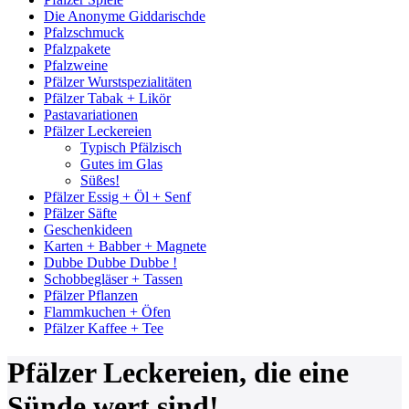
Die Anonyme Giddarischde
Pfalzschmuck
Pfalzpakete
Pfalzweine
Pfälzer Wurstspezialitäten
Pfälzer Tabak + Likör
Pastavariationen
Pfälzer Leckereien
Typisch Pfälzisch
Gutes im Glas
Süßes!
Pfälzer Essig + Öl + Senf
Pfälzer Säfte
Geschenkideen
Karten + Babber + Magnete
Dubbe Dubbe Dubbe !
Schobbegläser + Tassen
Pfälzer Pflanzen
Flammkuchen + Öfen
Pfälzer Kaffee + Tee
Pfälzer Leckereien, die eine
Sünde wert sind!