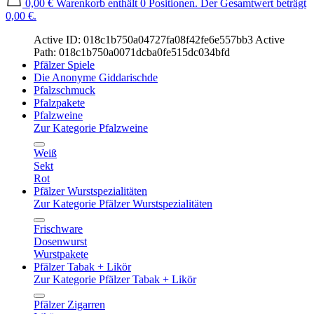
0,00 €
Warenkorb enthält 0 Positionen. Der Gesamtwert beträgt
0,00 €.
Active ID: 018c1b750a04727fa08f42fe6e557bb3
Active
Path: 018c1b750a0071dcba0fe515dc034bfd
Pfälzer Spiele
Die Anonyme Giddarischde
Pfalzschmuck
Pfalzpakete
Pfalzweine
Zur Kategorie Pfalzweine
Weiß
Sekt
Rot
Pfälzer Wurstspezialitäten
Zur Kategorie Pfälzer Wurstspezialitäten
Frischware
Dosenwurst
Wurstpakete
Pfälzer Tabak + Likör
Zur Kategorie Pfälzer Tabak + Likör
Pfälzer Zigarren