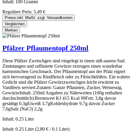
Inhalt:
100 Gramm
Regulärer Preis:
5,49 €
Preise inkl. MwSt. zzgl. Versandkosten
Vergleichen
Merken
Pfälzer Pflaumentopf 250ml
Diese Pfälzer Zwetschgen sind eingelegt in einen süß-sauren Sud.
Zimtstangen und raffinierte Gewürze erzeugen einen wunderbar
harmonischen Geschmack. Der Pflaumentopf aus der Pfalz eignet
sich hervorragend zu Rindfleisch oder zu Fleischklößen. Ein wahres
Gedicht sind die Pfälzer Gewürzzwetschgen leicht erwärmt zu
Vanilleeis serviert.Zutaten: Ganze Pflaumen, Zucker, Weinessig,
GewürzeInhalt: 250ml Angaben zu Nährwerten (100g enthalten
durchschnittlich):Brennwert KJ 415 Kcal 99Fett: 3,8g davon
gesättigt 0,3gEiweiß 3,7gKohlenhydrate 9,7g davon Zucker
7,6gSalz (NaCl) 2,2g
Inhalt:
0.25 Liter
Inhalt:
0.25 Liter
(2,80 € / 0.1 Liter)