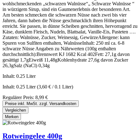
wohlschmeckenden „schwarzen Walnüsse“„ Schwarze Walnüsse “
in würzigem Sirup, sind ein Gaumenerlebnis der besonderen Art.
Am besten schmecken die schwarzen Nüsse nach zwei bis vier
Jahren, dann haben die Nüsse geschmacklich ihren Höhepunkt
erreicht. Sie passen, in dünne Scheiben geschnitten, hervorragend zu
Käse, dunklem Fleisch, Nudeln, Blattsalat, Vanille-Eis, Pasteten ….
Zutaten: Walnüsse, Zucker, Weinessig, GewürzeAllergene: kann
Spuren von Sulfiten enthalten, WalnüsseInhalt: 250 ml ca. 6-8
schwarze Nüsse Angaben zu Nährwerten (100g enthalten
durchschnittlich):Brennwert KJ 1682 Kcal 402Fett: 27,1g davon
gesättigt 1,7gEiweiß 11,48gKohlenhydrate 27,6g davon Zucker
26,3gSalz (NaCl) 0,34g
Inhalt:
0.25 Liter
Inhalt:
0.25 Liter
(3,60 € / 0.1 Liter)
Regulärer Preis:
8,99 €
Preise inkl. MwSt. zzgl. Versandkosten
Vergleichen
Merken
Rotweingelee 400g