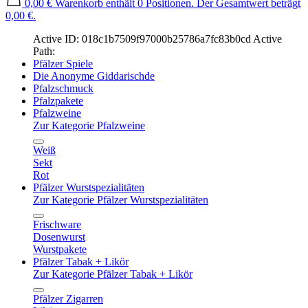
0,00 €
Warenkorb enthält 0 Positionen. Der Gesamtwert beträgt
0,00 €.
Active ID: 018c1b7509f97000b25786a7fc83b0cd
Active
Path:
Pfälzer Spiele
Die Anonyme Giddarischde
Pfalzschmuck
Pfalzpakete
Pfalzweine
Zur Kategorie Pfalzweine
Weiß
Sekt
Rot
Pfälzer Wurstspezialitäten
Zur Kategorie Pfälzer Wurstspezialitäten
Frischware
Dosenwurst
Wurstpakete
Pfälzer Tabak + Likör
Zur Kategorie Pfälzer Tabak + Likör
Pfälzer Zigarren