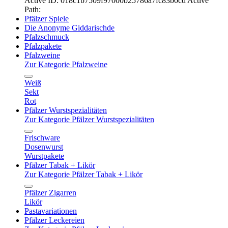
Active ID: 018c1b7509f97000b25786a7fc83b0cd
Active
Path:
Pfälzer Spiele
Die Anonyme Giddarischde
Pfalzschmuck
Pfalzpakete
Pfalzweine
Zur Kategorie Pfalzweine
Weiß
Sekt
Rot
Pfälzer Wurstspezialitäten
Zur Kategorie Pfälzer Wurstspezialitäten
Frischware
Dosenwurst
Wurstpakete
Pfälzer Tabak + Likör
Zur Kategorie Pfälzer Tabak + Likör
Pfälzer Zigarren
Likör
Pastavariationen
Pfälzer Leckereien