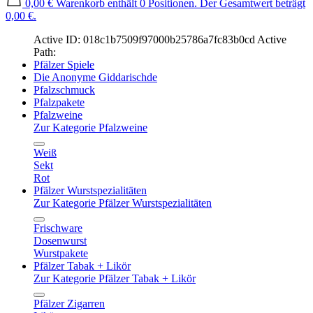
0,00 €
Warenkorb enthält 0 Positionen. Der Gesamtwert beträgt
0,00 €.
Active ID: 018c1b7509f97000b25786a7fc83b0cd
Active
Path:
Pfälzer Spiele
Die Anonyme Giddarischde
Pfalzschmuck
Pfalzpakete
Pfalzweine
Zur Kategorie Pfalzweine
Weiß
Sekt
Rot
Pfälzer Wurstspezialitäten
Zur Kategorie Pfälzer Wurstspezialitäten
Frischware
Dosenwurst
Wurstpakete
Pfälzer Tabak + Likör
Zur Kategorie Pfälzer Tabak + Likör
Pfälzer Zigarren