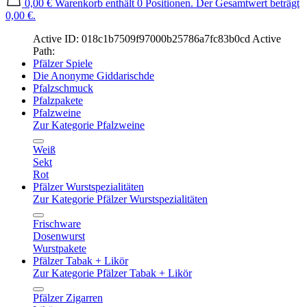
0,00 €
Warenkorb enthält 0 Positionen. Der Gesamtwert beträgt
0,00 €.
Active ID: 018c1b7509f97000b25786a7fc83b0cd
Active
Path:
Pfälzer Spiele
Die Anonyme Giddarischde
Pfalzschmuck
Pfalzpakete
Pfalzweine
Zur Kategorie Pfalzweine
Weiß
Sekt
Rot
Pfälzer Wurstspezialitäten
Zur Kategorie Pfälzer Wurstspezialitäten
Frischware
Dosenwurst
Wurstpakete
Pfälzer Tabak + Likör
Zur Kategorie Pfälzer Tabak + Likör
Pfälzer Zigarren