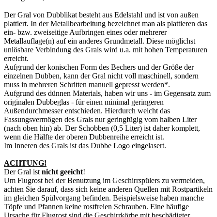
Der Gral von Dubblikat besteht aus Edelstahl und ist von außen
plattiert. In der Metallbearbeitung bezeichnet man als plattieren das
ein- bzw. zweiseitige Aufbringen eines oder mehrerer
Metallauflage(n) auf ein anderes Grundmetall. Diese möglichst
unlösbare Verbindung des Grals wird u.a. mit hohen Temperaturen
erreicht.
Aufgrund der konischen Form des Bechers und der Größe der
einzelnen Dubben, kann der Gral nicht voll maschinell, sondern
muss in mehreren Schritten manuell gepresst werden*.
Aufgrund des dünnen Materials, haben wir uns - im Gegensatz zum
originalen Dubbeglas - für einen minimal geringeren
Außendurchmesser entschieden. Hierdurch weicht das
Fassungsvermögen des Grals nur geringfügig vom halben Liter
(nach oben hin) ab. Der Schobben (0,5 Liter) ist daher komplett,
wenn die Hälfte der oberen Dubbenreihe erreicht ist.
Im Inneren des Grals ist das Dubbe Logo eingelasert.
ACHTUNG!
Der Gral ist
nicht
geeicht
!
Um Flugrost bei der Benutzung im Geschirrspülers zu
vermeiden
,
achten Sie darauf, dass sich keine anderen Quellen mit Rostpartikeln
im gleichen Spülvorgang befinden. Beispielsweise haben manche
Töpfe und Pfannen keine rostfreien Schrauben. Eine häufige
Ursache für Flugrost sind die Geschirrkörbe mit beschädigter