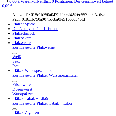
0,00 €
Warenkorb enthält 0 Positionen. Der Gesamtwert beträgt
0,00 €.
Active ID: 018c1b750a04727fa08f42fe6e557bb3
Active
Path: 018c1b750a0071dcba0fe515dc034bfd
Pfälzer Spiele
Die Anonyme Giddarischde
Pfalzschmuck
Pfalzpakete
Pfalzweine
Zur Kategorie Pfalzweine
Weiß
Sekt
Rot
Pfälzer Wurstspezialitäten
Zur Kategorie Pfälzer Wurstspezialitäten
Frischware
Dosenwurst
Wurstpakete
Pfälzer Tabak + Likör
Zur Kategorie Pfälzer Tabak + Likör
Pfälzer Zigarren