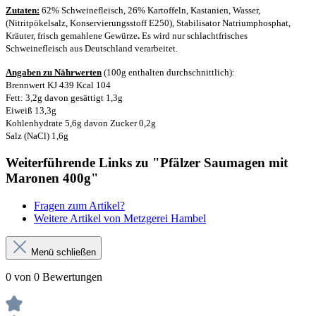
Zutaten:
62% Schweinefleisch, 26% Kartoffeln, Kastanien, Wasser,
(Nitritpökelsalz, Konservierungsstoff E250), Stabilisator Natriumphosphat,
Kräuter, frisch gemahlene Gewürze
.
Es wird nur schlachtfrisches
Schweinefleisch aus Deutschland verarbeitet.
Angaben zu Nährwerten
(100g enthalten durchschnittlich):
Brennwert KJ 439 Kcal 104
Fett: 3,2g davon gesättigt 1,3g
Eiweiß 13,3g
Kohlenhydrate 5,6g davon Zucker 0,2g
Salz (NaCl) 1,6g
Weiterführende Links zu "Pfälzer Saumagen mit
Maronen 400g"
Fragen zum Artikel?
Weitere Artikel von Metzgerei Hambel
Menü schließen
0 von 0 Bewertungen