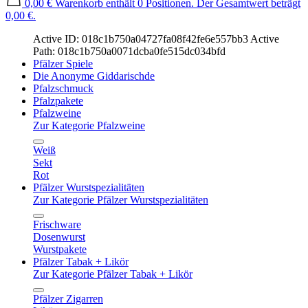
0,00 €
Warenkorb enthält 0 Positionen. Der Gesamtwert beträgt
0,00 €.
Active ID: 018c1b750a04727fa08f42fe6e557bb3
Active
Path: 018c1b750a0071dcba0fe515dc034bfd
Pfälzer Spiele
Die Anonyme Giddarischde
Pfalzschmuck
Pfalzpakete
Pfalzweine
Zur Kategorie Pfalzweine
Weiß
Sekt
Rot
Pfälzer Wurstspezialitäten
Zur Kategorie Pfälzer Wurstspezialitäten
Frischware
Dosenwurst
Wurstpakete
Pfälzer Tabak + Likör
Zur Kategorie Pfälzer Tabak + Likör
Pfälzer Zigarren