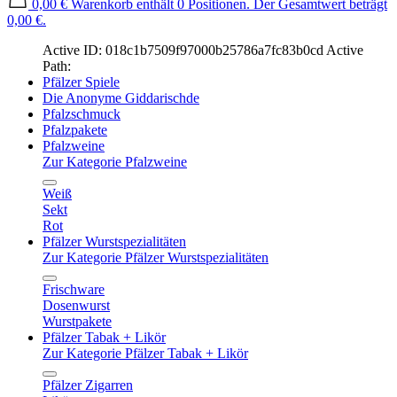
0,00 €
Warenkorb enthält 0 Positionen. Der Gesamtwert beträgt
0,00 €.
Active ID: 018c1b7509f97000b25786a7fc83b0cd
Active
Path:
Pfälzer Spiele
Die Anonyme Giddarischde
Pfalzschmuck
Pfalzpakete
Pfalzweine
Zur Kategorie Pfalzweine
Weiß
Sekt
Rot
Pfälzer Wurstspezialitäten
Zur Kategorie Pfälzer Wurstspezialitäten
Frischware
Dosenwurst
Wurstpakete
Pfälzer Tabak + Likör
Zur Kategorie Pfälzer Tabak + Likör
Pfälzer Zigarren