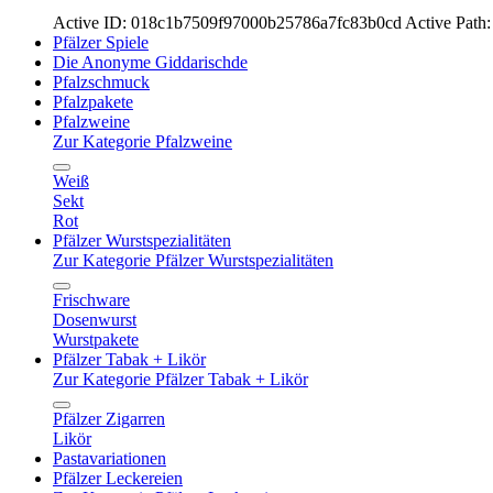
Active ID: 018c1b7509f97000b25786a7fc83b0cd
Active Path:
Pfälzer Spiele
Die Anonyme Giddarischde
Pfalzschmuck
Pfalzpakete
Pfalzweine
Zur Kategorie Pfalzweine
Weiß
Sekt
Rot
Pfälzer Wurstspezialitäten
Zur Kategorie Pfälzer Wurstspezialitäten
Frischware
Dosenwurst
Wurstpakete
Pfälzer Tabak + Likör
Zur Kategorie Pfälzer Tabak + Likör
Pfälzer Zigarren
Likör
Pastavariationen
Pfälzer Leckereien