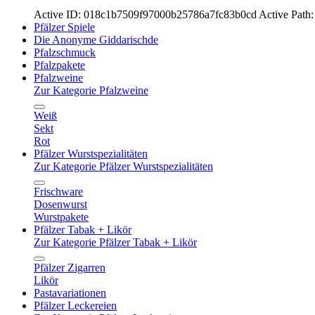
Active ID: 018c1b7509f97000b25786a7fc83b0cd
Active Path:
Pfälzer Spiele
Die Anonyme Giddarischde
Pfalzschmuck
Pfalzpakete
Pfalzweine
Zur Kategorie Pfalzweine
Weiß
Sekt
Rot
Pfälzer Wurstspezialitäten
Zur Kategorie Pfälzer Wurstspezialitäten
Frischware
Dosenwurst
Wurstpakete
Pfälzer Tabak + Likör
Zur Kategorie Pfälzer Tabak + Likör
Pfälzer Zigarren
Likör
Pastavariationen
Pfälzer Leckereien