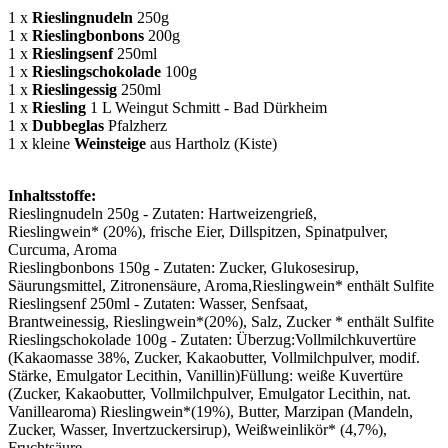
1 x
Rieslingnudeln
250g
1 x
Rieslingbonbons
200g
1 x
Rieslingsenf
250ml
1 x
Rieslingschokolade
100g
1 x
Rieslingessig
250ml
1 x
Riesling
1 L Weingut Schmitt - Bad Dürkheim
1 x
Dubbeglas
Pfalzherz
1 x kleine
Weinsteige
aus Hartholz (Kiste)
Inhaltsstoffe:
Rieslingnudeln 250g - Zutaten:
Hartweizengrieß,
Rieslingwein
*
(20%), frische Eier, Dillspitzen, Spinatpulver,
Curcuma, Aroma
Rieslingbonbons 150g - Zutaten:
Zucker, Glukosesirup,
Säurungsmittel, Zitronensäure, Aroma,Rieslingwein
* enthält Sulfite
Rieslingsenf 250ml - Zutaten:
Wasser,
Senfsaat
,
Brantweinessig,
Rieslingwein
*
(20%)
, Salz, Zucker * enthält Sulfite
Rieslingschokolade 100g - Zutaten:
Überzug:Vollmilchkuvertüre
(Kakaomasse 38%, Zucker, Kakaobutter, Vollmilchpulver, modif.
Stärke, Emulgator Lecithin, Vanillin)
Füllung: weiße Kuvertüre
(Zucker, Kakaobutter, Vollmilchpulver, Emulgator Lecithin, nat.
Vanillearoma) Rieslingwein
*
(19%)
, Butter, Marzipan (Mandeln,
Zucker, Wasser, Invertzuckersirup), Weißweinlikör
*
(4,7%),
Fruchtsäure