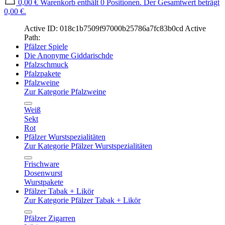
0,00 €
Warenkorb enthält 0 Positionen. Der Gesamtwert beträgt
0,00 €.
Active ID: 018c1b7509f97000b25786a7fc83b0cd
Active
Path:
Pfälzer Spiele
Die Anonyme Giddarischde
Pfalzschmuck
Pfalzpakete
Pfalzweine
Zur Kategorie Pfalzweine
Weiß
Sekt
Rot
Pfälzer Wurstspezialitäten
Zur Kategorie Pfälzer Wurstspezialitäten
Frischware
Dosenwurst
Wurstpakete
Pfälzer Tabak + Likör
Zur Kategorie Pfälzer Tabak + Likör
Pfälzer Zigarren