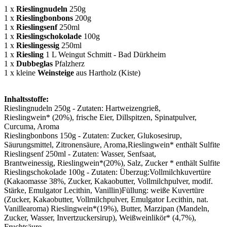
1 x
Rieslingnudeln
250g
1 x
Rieslingbonbons
200g
1 x
Rieslingsenf
250ml
1 x
Rieslingschokolade
100g
1 x
Rieslingessig
250ml
1 x
Riesling
1 L Weingut Schmitt - Bad Dürkheim
1 x
Dubbeglas
Pfalzherz
1 x kleine
Weinsteige
aus Hartholz (Kiste)
Inhaltsstoffe:
Rieslingnudeln 250g - Zutaten:
Hartweizengrieß,
Rieslingwein
*
(20%), frische Eier, Dillspitzen, Spinatpulver,
Curcuma, Aroma
Rieslingbonbons 150g - Zutaten:
Zucker, Glukosesirup,
Säurungsmittel, Zitronensäure, Aroma,Rieslingwein
* enthält Sulfite
Rieslingsenf 250ml - Zutaten:
Wasser,
Senfsaat
,
Brantweinessig,
Rieslingwein
*
(20%)
, Salz, Zucker * enthält Sulfite
Rieslingschokolade 100g - Zutaten:
Überzug:Vollmilchkuvertüre
(Kakaomasse 38%, Zucker, Kakaobutter, Vollmilchpulver, modif.
Stärke, Emulgator Lecithin, Vanillin)
Füllung: weiße Kuvertüre
(Zucker, Kakaobutter, Vollmilchpulver, Emulgator Lecithin, nat.
Vanillearoma) Rieslingwein
*
(19%)
, Butter, Marzipan (Mandeln,
Zucker, Wasser, Invertzuckersirup), Weißweinlikör
*
(4,7%),
Fruchtsäure