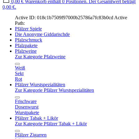
0,00 €
Warenkorb enthält 0 Positionen. Der Gesamtwert beträgt
0,00 €.
Active ID: 018c1b7509f97000b25786a7fc83b0cd
Active
Path:
Pfälzer Spiele
Die Anonyme Giddarischde
Pfalzschmuck
Pfalzpakete
Pfalzweine
Zur Kategorie Pfalzweine
Weiß
Sekt
Rot
Pfälzer Wurstspezialitäten
Zur Kategorie Pfälzer Wurstspezialitäten
Frischware
Dosenwurst
Wurstpakete
Pfälzer Tabak + Likör
Zur Kategorie Pfälzer Tabak + Likör
Pfälzer Zigarren