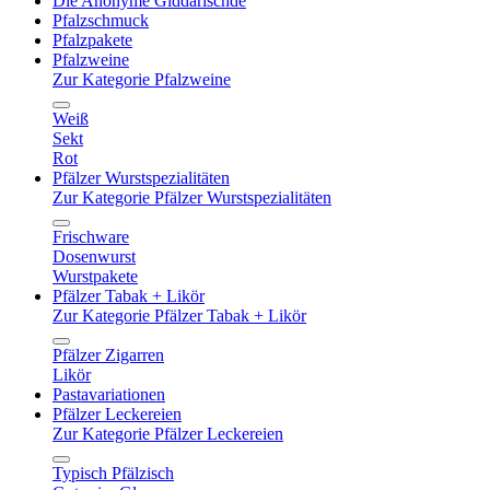
Die Anonyme Giddarischde
Pfalzschmuck
Pfalzpakete
Pfalzweine
Zur Kategorie Pfalzweine
Weiß
Sekt
Rot
Pfälzer Wurstspezialitäten
Zur Kategorie Pfälzer Wurstspezialitäten
Frischware
Dosenwurst
Wurstpakete
Pfälzer Tabak + Likör
Zur Kategorie Pfälzer Tabak + Likör
Pfälzer Zigarren
Likör
Pastavariationen
Pfälzer Leckereien
Zur Kategorie Pfälzer Leckereien
Typisch Pfälzisch