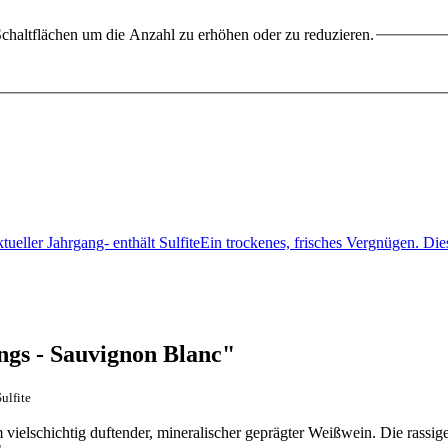
chaltflächen um die Anzahl zu erhöhen oder zu reduzieren.
tueller Jahrgang- enthält SulfiteEin trockenes, frisches Vergnügen. 
gs - Sauvignon Blanc"
ulfite
vielschichtig duftender, mineralischer geprägter Weißwein. Die rassige