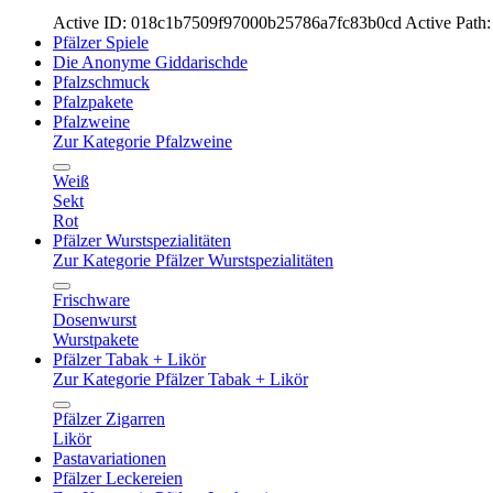
Active ID: 018c1b7509f97000b25786a7fc83b0cd
Active Path:
Pfälzer Spiele
Die Anonyme Giddarischde
Pfalzschmuck
Pfalzpakete
Pfalzweine
Zur Kategorie Pfalzweine
Weiß
Sekt
Rot
Pfälzer Wurstspezialitäten
Zur Kategorie Pfälzer Wurstspezialitäten
Frischware
Dosenwurst
Wurstpakete
Pfälzer Tabak + Likör
Zur Kategorie Pfälzer Tabak + Likör
Pfälzer Zigarren
Likör
Pastavariationen
Pfälzer Leckereien