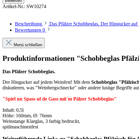
Bewerten
Artikel-Nr.:
SW10274
Beschreibung
Das Pfälzer Schobbeglas. Der Hingucker auf
Bewertungen
0
Menü schließen
Produktinformationen "Schobbeglas Pfälzis
Das Pfälzer
Schobbeglas
.
Der Hingucker auf jedem Weinfest! Mit dem
Schobbeglas "
Pfälzisc
diskutieren, was "Weinbergschnecke" oder andere lustige Begriffe auf 
"Spiel un Spass uf de Gass mit´m Pälzer Schobbeglas"
Inhalt: 0,5l
Höhe: 160mm, Ø: 76mm
Weinstange Klarglas, 3 farbig bedruckt,
spülmaschinenfest
Weiterführende Links zu "Schobbeglas Pfälzisch für A