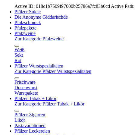
Active ID: 018c1b7509f97000b25786a7fc83b0cd
Active Path:
Pfälzer Spiele
Die Anonyme Giddarischde
Pfalzschmuck
Pfalzpakete
Pfalzweine
Zur Kategorie Pfalzweine
Weiß
Sekt
Rot
Pfälzer Wurstspezialitäten
Zur Kategorie Pfälzer Wurstspezialitäten
Frischware
Dosenwurst
Wurstpakete
Pfälzer Tabak + Likör
Zur Kategorie Pfälzer Tabak + Likör
Pfälzer Zigarren
Likör
Pastavariationen
Pfälzer Leckereien