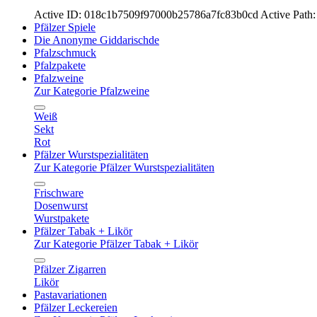
Active ID: 018c1b7509f97000b25786a7fc83b0cd
Active Path:
Pfälzer Spiele
Die Anonyme Giddarischde
Pfalzschmuck
Pfalzpakete
Pfalzweine
Zur Kategorie Pfalzweine
Weiß
Sekt
Rot
Pfälzer Wurstspezialitäten
Zur Kategorie Pfälzer Wurstspezialitäten
Frischware
Dosenwurst
Wurstpakete
Pfälzer Tabak + Likör
Zur Kategorie Pfälzer Tabak + Likör
Pfälzer Zigarren
Likör
Pastavariationen
Pfälzer Leckereien