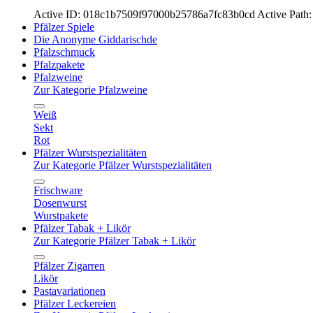
Active ID: 018c1b7509f97000b25786a7fc83b0cd
Active Path:
Pfälzer Spiele
Die Anonyme Giddarischde
Pfalzschmuck
Pfalzpakete
Pfalzweine
Zur Kategorie Pfalzweine
Weiß
Sekt
Rot
Pfälzer Wurstspezialitäten
Zur Kategorie Pfälzer Wurstspezialitäten
Frischware
Dosenwurst
Wurstpakete
Pfälzer Tabak + Likör
Zur Kategorie Pfälzer Tabak + Likör
Pfälzer Zigarren
Likör
Pastavariationen
Pfälzer Leckereien