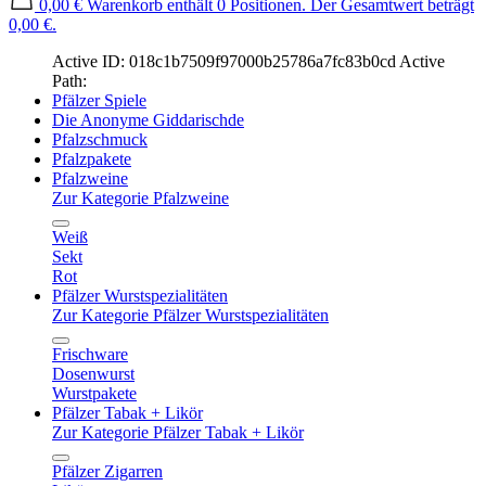
0,00 €
Warenkorb enthält 0 Positionen. Der Gesamtwert beträgt
0,00 €.
Active ID: 018c1b7509f97000b25786a7fc83b0cd
Active
Path:
Pfälzer Spiele
Die Anonyme Giddarischde
Pfalzschmuck
Pfalzpakete
Pfalzweine
Zur Kategorie Pfalzweine
Weiß
Sekt
Rot
Pfälzer Wurstspezialitäten
Zur Kategorie Pfälzer Wurstspezialitäten
Frischware
Dosenwurst
Wurstpakete
Pfälzer Tabak + Likör
Zur Kategorie Pfälzer Tabak + Likör
Pfälzer Zigarren