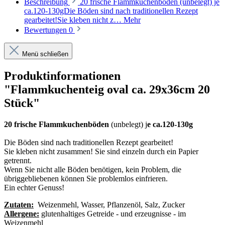
Beschreibung
20 frische Flammkuchenböden (unbelegt) je
ca.120-130gDie Böden sind nach traditionellen Rezept
gearbeitet!Sie kleben nicht z…
Mehr
Bewertungen
0
Menü schließen
Produktinformationen
"Flammkuchenteig oval ca. 29x36cm 20
Stück"
20 frische Flammkuchenböden
(unbelegt) j
e ca.120-130g
Die Böden sind nach traditionellen Rezept gearbeitet!
Sie kleben nicht zusammen! Sie sind einzeln durch ein Papier
getrennt.
Wenn Sie nicht alle Böden benötigen, kein Problem, die
übriggebliebenen können Sie problemlos einfrieren.
Ein echter Genuss!
Zutaten:
Weizenmehl, Wasser, Pflanzenöl, Salz, Zucker
Allergene:
glutenhaltiges Getreide - und erzeugnisse - im
Weizenmehl