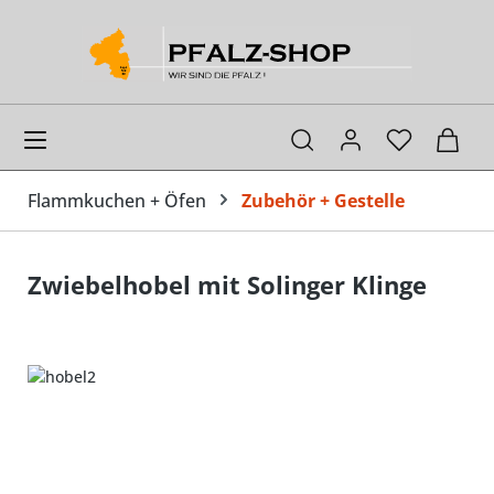
alt springen
Ware
Flammkuchen + Öfen
Zubehör + Gestelle
Zwiebelhobel mit Solinger Klinge
Bildergalerie überspringen