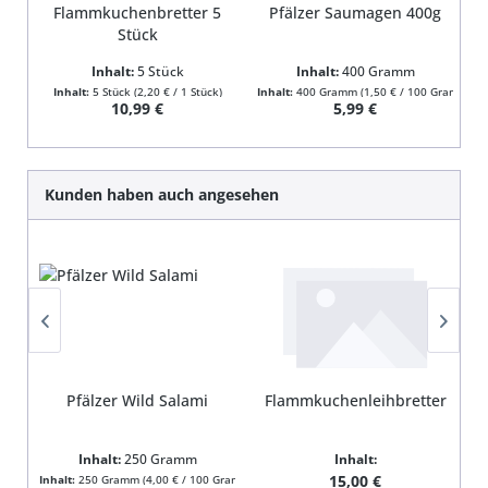
Flammkuchenbretter 5
Pfälzer Saumagen 400g
Stück
Inhalt:
5 Stück
Inhalt:
400 Gramm
Inhalt:
5 Stück
(2,20 € / 1 Stück)
Inhalt:
400 Gramm
(1,50 € / 100 Gramm)
In
Regulärer Preis:
Regulärer Preis:
10,99 €
5,99 €
Produktgalerie überspringen
Kunden haben auch angesehen
Pfälzer Wild Salami
Flammkuchenleihbretter
Inhalt:
250 Gramm
Inhalt:
Regulärer Preis:
15,00 €
Inhalt:
250 Gramm
(4,00 € / 100 Gramm)