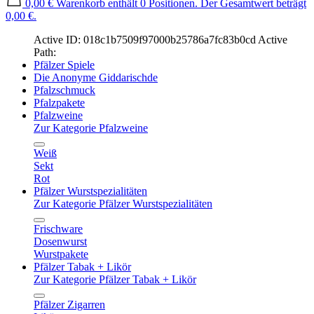
0,00 €
Warenkorb enthält 0 Positionen. Der Gesamtwert beträgt
0,00 €.
Active ID: 018c1b7509f97000b25786a7fc83b0cd
Active
Path:
Pfälzer Spiele
Die Anonyme Giddarischde
Pfalzschmuck
Pfalzpakete
Pfalzweine
Zur Kategorie Pfalzweine
Weiß
Sekt
Rot
Pfälzer Wurstspezialitäten
Zur Kategorie Pfälzer Wurstspezialitäten
Frischware
Dosenwurst
Wurstpakete
Pfälzer Tabak + Likör
Zur Kategorie Pfälzer Tabak + Likör
Pfälzer Zigarren