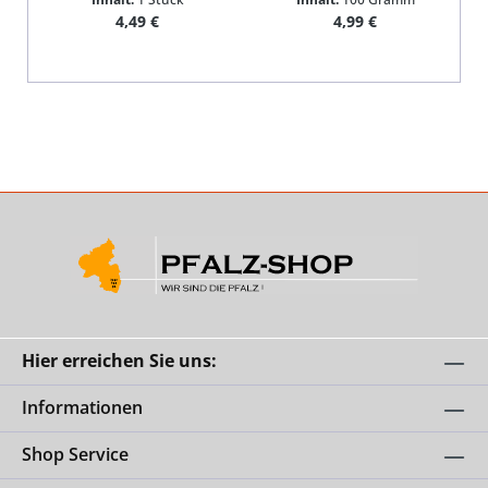
Regulärer Preis:
Regulärer Preis:
4,49 €
4,99 €
In
Hier erreichen Sie uns:
Informationen
Shop Service