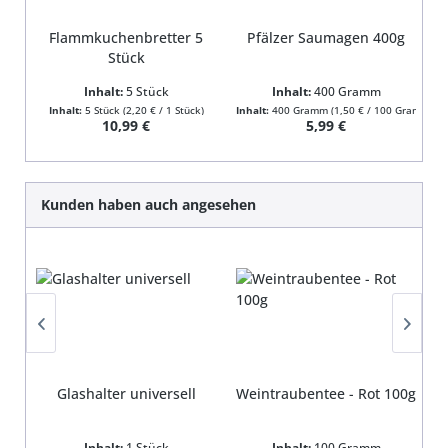
Flammkuchenbretter 5
Pfälzer Saumagen 400g
Stück
Inhalt:
5 Stück
Inhalt:
400 Gramm
Inhalt:
5 Stück
(2,20 € / 1 Stück)
Inhalt:
400 Gramm
(1,50 € / 100 Gramm)
In
Regulärer Preis:
Regulärer Preis:
10,99 €
5,99 €
Produktgalerie überspringen
Kunden haben auch angesehen
Glashalter universell
Weintraubentee - Rot 100g
R
Inhalt:
1 Stück
Inhalt:
100 Gramm