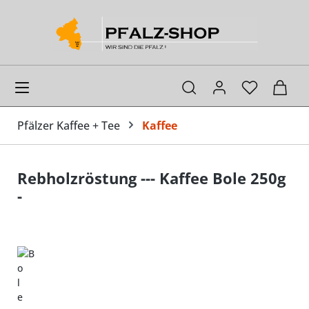
alt springen
Ware
Pfälzer Kaffee + Tee
Kaffee
Rebholzröstung --- Kaffee Bole 250g
-
Bildergalerie überspringen