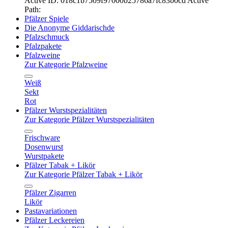
Active ID: 018c1b7509f97000b25786a7fc83b0cd
Active
Path:
Pfälzer Spiele
Die Anonyme Giddarischde
Pfalzschmuck
Pfalzpakete
Pfalzweine
Zur Kategorie Pfalzweine
Weiß
Sekt
Rot
Pfälzer Wurstspezialitäten
Zur Kategorie Pfälzer Wurstspezialitäten
Frischware
Dosenwurst
Wurstpakete
Pfälzer Tabak + Likör
Zur Kategorie Pfälzer Tabak + Likör
Pfälzer Zigarren
Likör
Pastavariationen
Pfälzer Leckereien