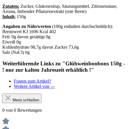
Zutaten:
Zucker, Glukosesirup, Säurungsmittel, Zitronensäure,
Aroma, färbender Pflanzenextrakt (rote Beete)
Inhalt:
150g
Angaben zu Nährwerten
(100g enthalten durchschnittlich):
Brennwert KJ 1696 Kcal 402
Fett: 0g davon gesättigt 0g
Eiweiß 0g
Kohlenhydrate 98,7g davon Zucker 73,6g
Salz (NaCl) 0g
Weiterführende Links zu "Glühweinbonbons 150g -
! nur zur kalten Jahreszeit erhältlich !"
Fragen zum Artikel?
Weitere Artikel von ---
Menü schließen
0 von 0 Bewertungen