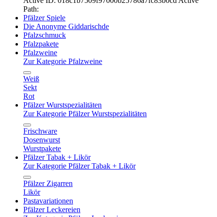
Active ID: 018c1b7509f97000b25786a7fc83b0cd
Active
Path:
Pfälzer Spiele
Die Anonyme Giddarischde
Pfalzschmuck
Pfalzpakete
Pfalzweine
Zur Kategorie Pfalzweine
Weiß
Sekt
Rot
Pfälzer Wurstspezialitäten
Zur Kategorie Pfälzer Wurstspezialitäten
Frischware
Dosenwurst
Wurstpakete
Pfälzer Tabak + Likör
Zur Kategorie Pfälzer Tabak + Likör
Pfälzer Zigarren
Likör
Pastavariationen
Pfälzer Leckereien