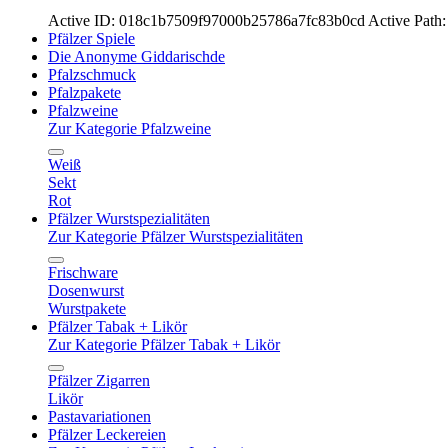
Active ID: 018c1b7509f97000b25786a7fc83b0cd
Active Path:
Pfälzer Spiele
Die Anonyme Giddarischde
Pfalzschmuck
Pfalzpakete
Pfalzweine
Zur Kategorie Pfalzweine
Weiß
Sekt
Rot
Pfälzer Wurstspezialitäten
Zur Kategorie Pfälzer Wurstspezialitäten
Frischware
Dosenwurst
Wurstpakete
Pfälzer Tabak + Likör
Zur Kategorie Pfälzer Tabak + Likör
Pfälzer Zigarren
Likör
Pastavariationen
Pfälzer Leckereien