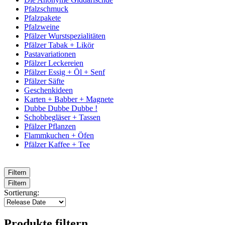
Pfalzschmuck
Pfalzpakete
Pfalzweine
Pfälzer Wurstspezialitäten
Pfälzer Tabak + Likör
Pastavariationen
Pfälzer Leckereien
Pfälzer Essig + Öl + Senf
Pfälzer Säfte
Geschenkideen
Karten + Babber + Magnete
Dubbe Dubbe Dubbe !
Schobbegläser + Tassen
Pfälzer Pflanzen
Flammkuchen + Öfen
Pfälzer Kaffee + Tee
Filtern
Filtern
Sortierung:
Produkte filtern