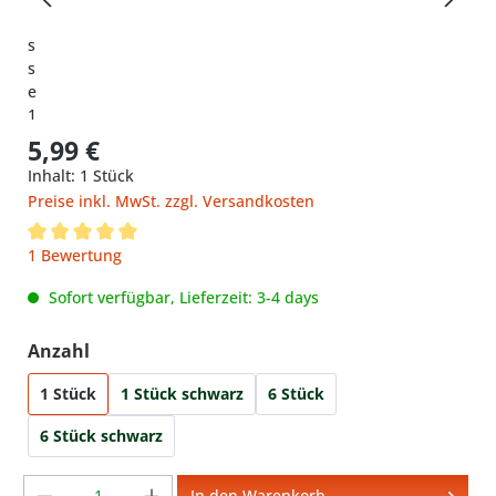
5,99 €
Inhalt:
1 Stück
Preise inkl. MwSt. zzgl. Versandkosten
Durchschnittliche Bewertung von 5 von 5 Sternen
1 Bewertung
Sofort verfügbar, Lieferzeit: 3-4 days
auswählen
Anzahl
1 Stück
1 Stück schwarz
6 Stück
6 Stück schwarz
Produkt Anzahl: Gib den gewünschten We
In den Warenkorb