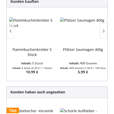
Kunden kauften
Flammkuchenbretter 5
Pfälzer Saumagen 400g
Stück
Inhalt:
5 Stück
Inhalt:
400 Gramm
Inhalt:
5 Stück
(2,20 € / 1 Stück)
Inhalt:
400 Gramm
(1,50 € / 100 Gramm)
In
Regulärer Preis:
Regulärer Preis:
10,99 €
5,99 €
Produktgalerie überspringen
Kunden haben auch angesehen
Tipp