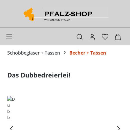
alt springen
Ware
Schobbegläser + Tassen
Becher + Tassen
Das Dubbedreierlei!
Bildergalerie überspringen