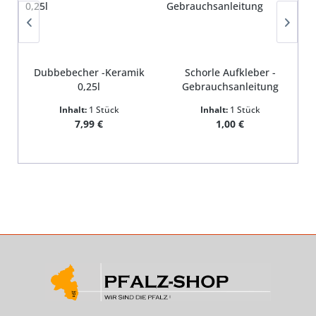
Dubbebecher -Keramik
Schorle Aufkleber -
0,25l
Gebrauchsanleitung
Inhalt:
1 Stück
Inhalt:
1 Stück
Regulärer Preis:
Regulärer Preis:
7,99 €
1,00 €