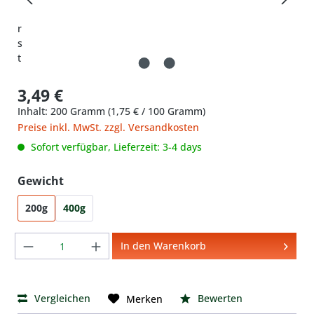
3,49 €
Inhalt:
200 Gramm
(1,75 € / 100 Gramm)
Preise inkl. MwSt. zzgl. Versandkosten
Sofort verfügbar, Lieferzeit: 3-4 days
auswählen
Gewicht
200g
400g
Produkt Anzahl: Gib den gewünschten We
In den Warenkorb
Vergleichen
Bewerten
Merken