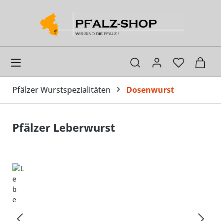
alt springen
Ware
Pfälzer Wurstspezialitäten
Dosenwurst
Pfälzer Leberwurst
Bildergalerie überspringen