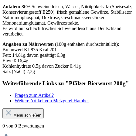
Zutaten:
86% Schweinefleisch, Wasser, Nitritpökelsalz (Speisesalz,
Konservierungsstoff E250), frisch gemahlene Gewürze, Stabilisator
Natriumdiphosphat, Dextrose, Geschmacksverstärker
Mononatriumglutamat, Gewürzextrakte
.
Es wird nur schlachtfrisches Schweinefleisch aus Deutschland
verarbeitet.
Angaben zu Nährwerten
(100g enthalten durchschnittlich):
Brennwert KJ 835 Kcal 201
Fett: 14,81g davon gesättigt 6,3g
Eiweiß 16,4g
Kohlenhydrate 0,5g davon Zucker 0,41g
Salz (NaCl) 2,2g
Weiterführende Links zu "Pfälzer Bierwurst 200g"
Fragen zum Artikel?
Weitere Artikel von Metzgerei Hambel
Menü schließen
0 von 0 Bewertungen