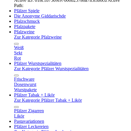
Active ID: 018c1b7509f97000b25786a7fc83b0cd
Active
Path:
Pfälzer Spiele
Die Anonyme Giddarischde
Pfalzschmuck
Pfalzpakete
Pfalzweine
Zur Kategorie Pfalzweine
Weiß
Sekt
Rot
Pfälzer Wurstspezialitäten
Zur Kategorie Pfälzer Wurstspezialitäten
Frischware
Dosenwurst
Wurstpakete
Pfälzer Tabak + Likör
Zur Kategorie Pfälzer Tabak + Likör
Pfälzer Zigarren
Likör
Pastavariationen
Pfälzer Leckereien