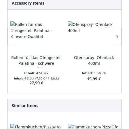
Accessory Items
Rollen für das Ofengestell
Ofenspray- Ofenlack
Palatina - schwere
400ml
Qualität
Inhalt:
4 Stück
Inhalt:
1 Stück
Regulärer Preis:
15,99 €
Inhalt:
4 Stück
(7,00 € / 1 Stück)
Regulärer Preis:
27,99 €
Produktgalerie überspringen
Similar Items