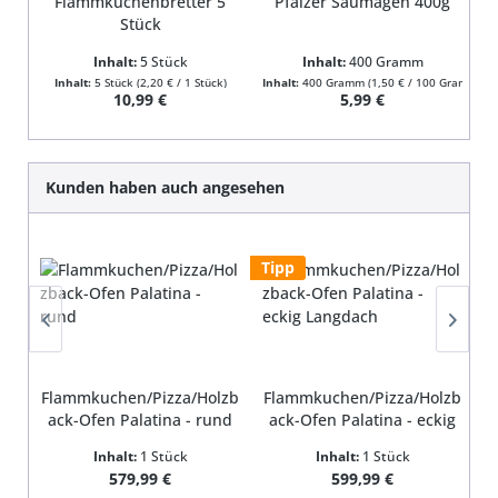
Flammkuchenbretter 5
Pfälzer Saumagen 400g
Stück
Inhalt:
5 Stück
Inhalt:
400 Gramm
Inhalt:
5 Stück
(2,20 € / 1 Stück)
Inhalt:
400 Gramm
(1,50 € / 100 Gramm)
In
Regulärer Preis:
Regulärer Preis:
10,99 €
5,99 €
Produktgalerie überspringen
Kunden haben auch angesehen
Tipp
Flammkuchen/Pizza/Holzb
Flammkuchen/Pizza/Holzb
ack-Ofen Palatina - rund
ack-Ofen Palatina - eckig
Langdach
Inhalt:
1 Stück
Inhalt:
1 Stück
Regulärer Preis:
Regulärer Preis:
579,99 €
599,99 €