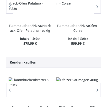
Flammkuchen/Pizza/Holzb
Flammkuchen/PizzaOfen -
ack-Ofen Palatina - eckig
Corse
Inhalt:
1 Stück
Inhalt:
1 Stück
Regulärer Preis:
Regulärer Preis:
579,99 €
599,99 €
Produktgalerie überspringen
Kunden kauften