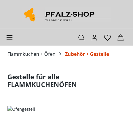
alt springen
Ware
Flammkuchen + Öfen
Zubehör + Gestelle
Gestelle für alle
FLAMMKUCHENÖFEN
Bildergalerie überspringen