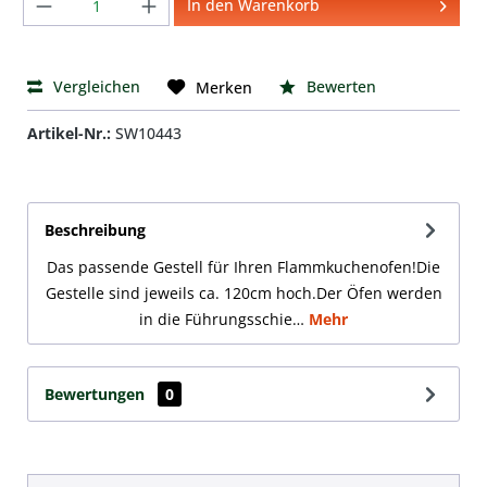
Produkt Anzahl: Gib den gewünschten We
In den Warenkorb
Vergleichen
Bewerten
Merken
Artikel-Nr.:
SW10443
Beschreibung
Das passende Gestell für Ihren Flammkuchenofen!Die
Gestelle sind jeweils ca. 120cm hoch.Der Öfen werden
in die Führungsschie…
Mehr
Bewertungen
0
Produktgalerie überspringen