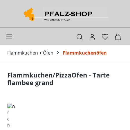
alt springen
Ware
Flammkuchen + Öfen
Flammkuchenöfen
Flammkuchen/PizzaOfen - Tarte
flambee grand
Bildergalerie überspringen