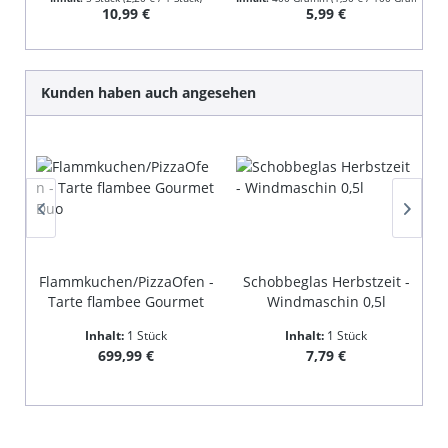
Regulärer Preis:
Regulärer Preis:
10,99 €
5,99 €
Produktgalerie überspringen
Kunden haben auch angesehen
Flammkuchen/PizzaOfen -
Schobbeglas Herbstzeit -
Tarte flambee Gourmet
Windmaschin 0,5l
Duo
Inhalt:
1 Stück
Inhalt:
1 Stück
Regulärer Preis:
Regulärer Preis:
699,99 €
7,79 €