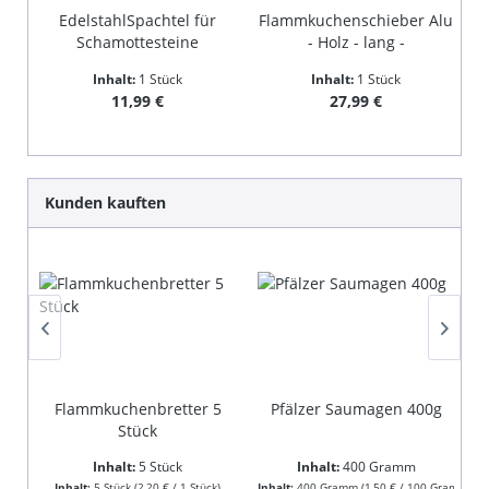
EdelstahlSpachtel für
Flammkuchenschieber Alu
Schamottesteine
- Holz - lang -
Inhalt:
1 Stück
Inhalt:
1 Stück
Regulärer Preis:
Regulärer Preis:
11,99 €
27,99 €
Produktgalerie überspringen
Kunden kauften
Flammkuchenbretter 5
Pfälzer Saumagen 400g
Stück
Inhalt:
5 Stück
Inhalt:
400 Gramm
Inhalt:
5 Stück
(2,20 € / 1 Stück)
Inhalt:
400 Gramm
(1,50 € / 100 Gramm)
In