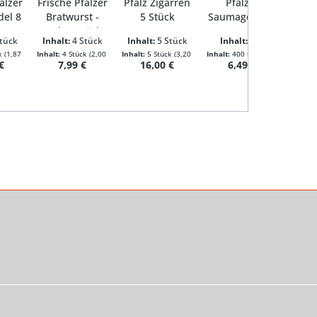
älzer
Frische Pfälzer
Pfalz Zigarren
Pfälzer
del 8
Bratwurst -
5 Stück
Saumagen mit
k
grob 4 Stück
Maronen 400g
tück
Inhalt:
4 Stück
Inhalt:
5 Stück
Inhalt:
400
Gramm
ck
(1,87 € / 1 Stück)
Inhalt:
4 Stück
(2,00 € / 1 Stück)
Inhalt:
5 Stück
(3,20 € / 1 Stück)
Inhalt:
400 Gramm
(1,62 € / 1
rer Preis:
Regulärer Preis:
Regulärer Preis:
Regulärer Preis:
€
7,99 €
16,00 €
6,49 €