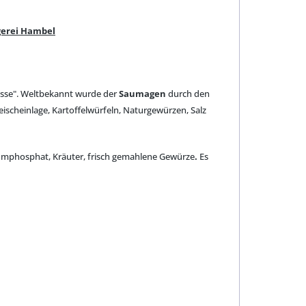
erei Hambel
nüsse". Weltbekannt wurde der
Saumagen
durch den
scheinlage, Kartoffelwürfeln, Naturgewürzen, Salz
triumphosphat, Kräuter, frisch gemahlene Gewürze
.
Es