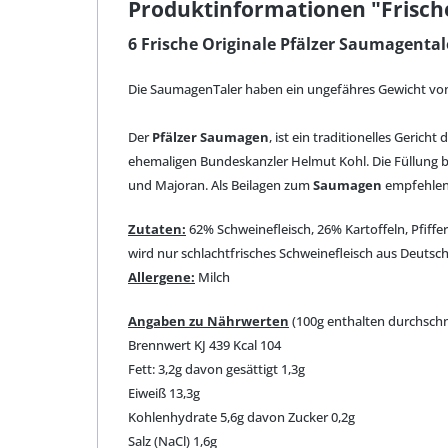
Produktinformationen "Frische 
6 Frische Originale Pfälzer Saumagentaler
Die SaumagenTaler haben ein ungefähres Gewicht von 3
Der
Pfälzer Saumagen
, ist ein traditionelles Gerich
ehemaligen Bundeskanzler Helmut Kohl. Die Füllung b
und Majoran. Als Beilagen zum
Saumagen
empfehlen 
Zutaten:
62% Schweinefleisch, 26% Kartoffeln, Pfiffe
wird nur schlachtfrisches Schweinefleisch aus Deutsch
Allergene:
Milch
Angaben zu Nährwerten
(100g enthalten durchschni
Brennwert KJ 439 Kcal 104
Fett: 3,2g davon gesättigt 1,3g
Eiweiß 13,3g
Kohlenhydrate 5,6g davon Zucker 0,2g
Salz (NaCl) 1,6g