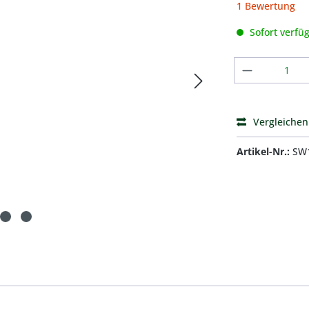
Durchschnittli
1 Bewertung
Sofort verfüg
Produkt A
Vergleichen
Artikel-Nr.:
SW