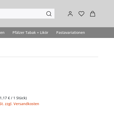
Warenkorb 
ten
Pfälzer Tabak + Likör
Pastavariationen
Pfälzer Leck
(1,17 € / 1 Stück)
St. zzgl. Versandkosten