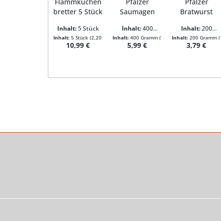
Flammkuchen
Pfälzer
Pfälzer
bretter 5 Stück
Saumagen
Bratwurst
400g
200g
Inhalt:
5 Stück
Inhalt:
400
Inhalt:
200
Gramm
Gramm
Inhalt:
5 Stück
(2,20 € / 1 Stück)
Inhalt:
400 Gramm
(1,50 € / 100 Gramm)
Inhalt:
200 Gramm
Regulärer Preis:
Regulärer Preis:
Regulärer 
10,99 €
5,99 €
3,79 €