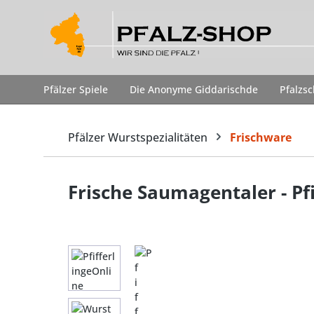
springen
Zur Hauptnavigation springen
Pfälzer Spiele
Die Anonyme Giddarischde
Pfalzs
Pfälzer Wurstspezialitäten
Frischware
Frische Saumagentaler - Pfi
Bildergalerie überspringen