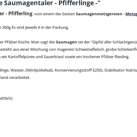
Saumagentaler - Pfifferlinge -"
 - Pfifferling -
von einem der besten
Saumagenmetzgereien -
Metzg
00g Es sind jeweils 6 in der Packung.
t der Pfälzer Küche. Man sagt der
Saumagen
sei der "Gipfel aller Schlachtge
esteht aus einer Mischung von magerem Schweinefleisch, grobe Schinkenflei
wir Kartoffelpüree und Sauerkraut sowie ein trockener Pfälzer Riesling.
rlinge, Wasser, (Nitritpökelsalz, Konservierungsstoff E250), Stabilisator Na
land verarbeitet.
ttlich):