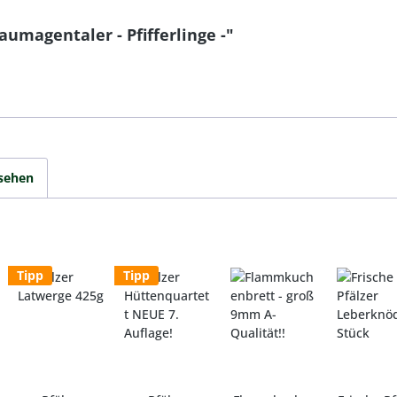
umagentaler - Pfifferlinge -"
sehen
Tipp
Tipp