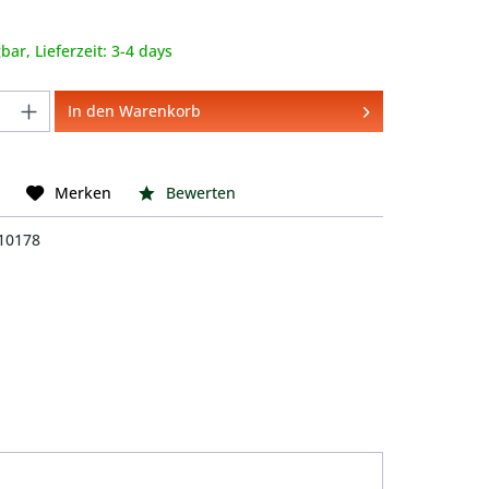
che Bewertung von 5 von 5 Sternen
bar, Lieferzeit: 3-4 days
nzahl: Gib den gewünschten Wert ein o
In den Warenkorb
Bewerten
Merken
10178